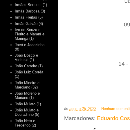
06
Irmãos Bertussi
(1)
Irmãs Barbosa
(3)
Irmãs Freitas
(5)
09
Irmãs Galvão
(4)
Ivo de Souza e
Florito e Maraní e
Maringá
(1)
Jacó e Jacozinho
(8)
João Bosco e
Vinícius
(1)
14 -
João Carreiro
(1)
João Luiz Corrêa
(1)
João Mineiro e
Marciano
(32)
João Moreno e
Mariano
(1)
João Mulato
(1)
às
agosto 25, 2023
Nenhum comentá
João Mulato e
Douradinho
(5)
Marcadores:
Eduardo Cos
João Neto e
Frederico
(2)