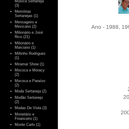
Música Sertaneja
(3)
Memórias
Sertanejas
(1)
Mensageiro e
Ano - 1988, 19
Mexicano
(2)
Milionário e José
Rico
(21)
Milionário e
Marciano
(1)
Miltinho Rodrigues
(1)
Miramar Show
(1)
Mococa e Moracy
(2)
Mococa e Paraíso
(2)
Moda Sertaneja
(2)
20
Modão Sertanejo
(2)
Modas De Viola
(3)
200
Monetário e
Financeiro
(1)
Monte Carlo
(1)