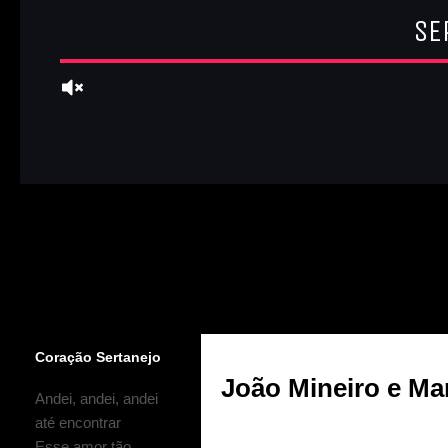
Coração Sertanejo
João Mineiro e Ma
Andei, andei, andei
até encontrar
Esse amor tão