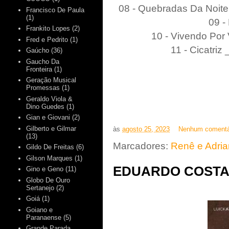
08 - Quebradas Da Noite
Francisco De Paula
(1)
09 -
Frankito Lopes
(2)
10 - Vivendo Por 
Fred e Pedrito
(1)
11 - Cicatri
Gaúcho
(36)
Gaucho Da
Fronteira
(1)
Geração Musical
Promessas
(1)
Geraldo Viola &
Dino Guedes
(1)
Gian e Giovani
(2)
Gilberto e Gilmar
às
agosto 25, 2023
Nenhum comentá
(13)
Marcadores:
Renê e Adri
Gildo De Freitas
(6)
Gilson Marques
(1)
EDUARDO COSTA 
Gino e Geno
(11)
Globo De Ouro
Sertanejo
(2)
Goiá
(1)
Goiano e
Paranaense
(5)
Grande Parada