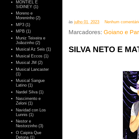
MONTIEL E
SIDINEY
(1)
Moreno e
Moreninho
(2)
às
julho 01, 2023
Nenhum comentári
MP3
(1)
Marcadores:
Goiano e Pa
MPB
(1)
Muniz Teixeira e
Joãozinho
(2)
SILVA NETO E MA
Musical Az Seis
(1)
Musical Eccos
(1)
Musical JM
(2)
Musical Lancaster
(1)
Musical Sangue
Latino
(1)
Nardel Silva
(1)
Nascimento e
Zeloni
(1)
Navidad con Los
Lunnis
(1)
Nestor e
Nestorzinho
(3)
O Caipira Que
Detona
(1)