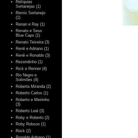
Relíquias
Sertanejas
(1)
Remix Sertanejo
(1)
Renan e Ray
(1)
Renato e Seus
Blue Caps
(1)
Renato Teixeira
(3)
Renê e Adriano
(1)
Renê e Ronaldo
(3)
Rezendinho
(1)
Rick e Renner
(4)
Rio Negro e
Solimões
(4)
Roberta Miranda
(2)
Roberto Carlos
(1)
Roberto e Meirinho
(3)
Roberto Leal
(3)
Roby e Roberto
(2)
Roby Robson
(1)
Rock
(2)
Ronaldo Adriano
(1)