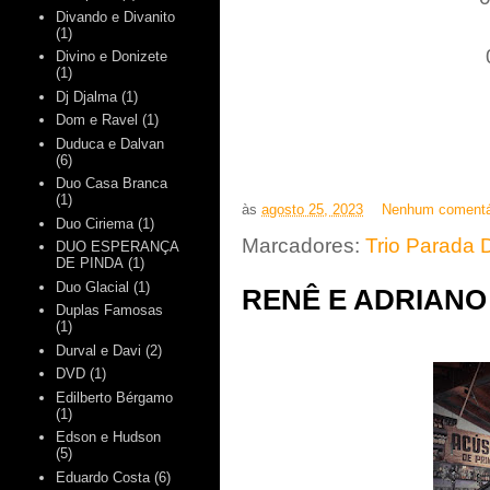
Divando e Divanito
(1)
Divino e Donizete
(1)
Dj Djalma
(1)
Dom e Ravel
(1)
Duduca e Dalvan
(6)
Duo Casa Branca
(1)
às
agosto 25, 2023
Nenhum comentá
Duo Ciriema
(1)
Marcadores:
Trio Parada 
DUO ESPERANÇA
DE PINDA
(1)
Duo Glacial
(1)
RENÊ E ADRIANO 
Duplas Famosas
(1)
Durval e Davi
(2)
DVD
(1)
Edilberto Bérgamo
(1)
Edson e Hudson
(5)
Eduardo Costa
(6)