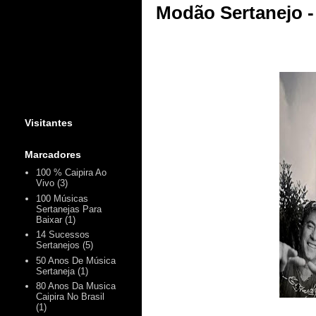
Modão Sertanejo -
Visitantes
Marcadores
100 % Caipira Ao
Vivo
(3)
100 Músicas
Sertanejas Para
Baixar
(1)
14 Sucessos
Sertanejos
(5)
50 Anos De Música
Sertaneja
(1)
80 Anos Da Musica
Caipira No Brasil
(1)