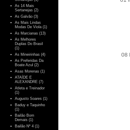
As 14 Mais
Sertanejas
(2)
As Galvão
(3)
As Mais Lindas
Modas De Viola
(1)
As Marcianas
(13)
As Melhores
Duplas Do Brasil
(1)
08 
As Mineirinhas
(4)
As Preferidas Da
Boate Azul
(2)
Asas Morenas
(1)
ATAÍDE E
ALEXANDRE
(7)
Atleta e Treinador
(1)
Augusto Soares
(1)
Baduy e Taquinho
(1)
Bailão Bom
Demais
(1)
Bailão Nº 4
(1)