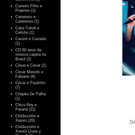
Carreiro Filho e
Praense
(1)
Carreteiro e
Carerense
(1)
Catui Catuê e
Celinho
(1)
Caxiné e Caxiado
(1)
CD 80 anos da
música caipira no
Brasil
(1)
César e César
(1)
César Menotti e
Fabiano
(4)
Cézar e Paulinho
(7)
Chapéu De Palha
(1)
Chico Rey e
Paraná
(11)
Chitãozinho e
Xororó
(20)
0
Chitãozinho e
Xororó (Jose y