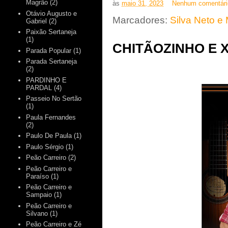
Magrão
(2)
às
maio 31, 2023
Nenhum comentár
Otávio Augusto e
Marcadores:
Silva Neto e
Gabriel
(2)
Paixão Sertaneja
(1)
CHITÃOZINHO E 
Parada Popular
(1)
Parada Sertaneja
(2)
PARDINHO E
PARDAL
(4)
Passeio No Sertão
(1)
Paula Fernandes
(2)
Paulo De Paula
(1)
Paulo Sérgio
(1)
Peão Carreiro
(2)
Peão Carreiro e
Paraíso
(1)
Peão Carreiro e
Sampaio
(1)
Peão Carreiro e
Silvano
(1)
Peão Carreiro e Zé