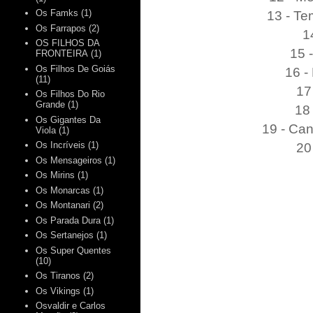
13 - Te
Os Famks
(1)
Os Farrapos
(2)
1
OS FILHOS DA
15 
FRONTEIRA
(1)
Os Filhos De Goiás
16 -
(11)
17
Os Filhos Do Rio
Grande
(1)
18 
Os Gigantes Da
19 - Can
Viola
(1)
20
Os Incríveis
(1)
Os Mensageiros
(1)
Os Mirins
(1)
Os Monarcas
(1)
Os Montanari
(2)
Os Parada Dura
(1)
Os Sertanejos
(1)
Os Super Quentes
(10)
Os Tiranos
(2)
Os Vikings
(1)
Osvaldir e Carlos