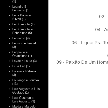
(1)
Leandro E
Leonardo
(13)
Leny Paulo e
02 
Silveri
(1)
Léo Canhoto
(1)
04 - 
Léo Canhoto e
Robertinho
(5)
Leonardo
(4)
06 - Liguei Pra 
Leoncio e Leonel
(3)
Leopoldo e
Orlandinho
(1)
Leyde e Laura
(3)
09 - Paixão De Um Hom
Liu e Léo
(19)
Lorena e Rafaela
(3)
Lourenço e Lourival
(13)
Luis Augusto e Luis
Gustavo
(1)
Luis Gustavo e
Luis Augusto
(3)
Maida e Marcelo