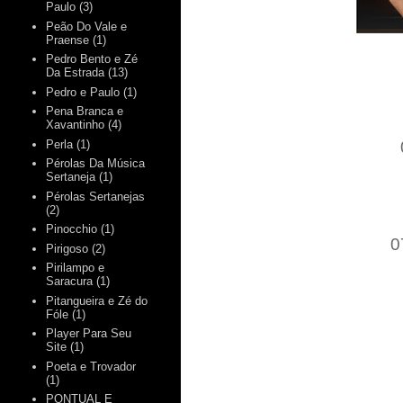
Paulo
(3)
Peão Do Vale e
Praense
(1)
Pedro Bento e Zé
Da Estrada
(13)
Pedro e Paulo
(1)
Pena Branca e
Xavantinho
(4)
Perla
(1)
Pérolas Da Música
Sertaneja
(1)
Pérolas Sertanejas
(2)
Pinocchio
(1)
0
Pirigoso
(2)
Pirilampo e
Saracura
(1)
Pitangueira e Zé do
Fóle
(1)
Player Para Seu
Site
(1)
Poeta e Trovador
(1)
PONTUAL E