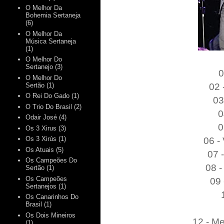
O Melhor Da
Bohemia Sertaneja
(6)
O Melhor Da
Música Sertaneja
(1)
O Melhor Do
Sertanejo
(3)
0
O Melhor Do
02 
Sertão
(1)
O Rei Do Gado
(1)
03
O Trio Do Brasil
(2)
0
Odair José
(4)
0
Os 3 Xirus
(3)
06 -
Os 3 Xirús
(1)
Os Atuais
(5)
07 
Os Campeões Do
08 -
Sertão
(1)
Os Campeões
09 
Sertanejos
(1)
Os Canarinhos Do
Brasil
(1)
Os Dois Mineiros
12 - Me
(1)