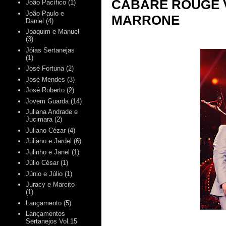
CABARÉ ROUGE V
João Pacífico
(1)
João Paulo e
MARRONE
Daniel
(4)
Joaquim e Manuel
(3)
Jóias Sertanejas
(1)
José Fortuna
(2)
José Mendes
(3)
José Roberto
(2)
Jovem Guarda
(14)
Juliana Andrade e
Jucimara
(2)
Juliano Cézar
(4)
Juliano e Jardel
(6)
Julinho e Janel
(1)
Júlio César
(1)
Júnio e Júlio
(1)
Juracy e Marcito
(1)
Lançamento
(5)
Lançamentos
Sertanejos Vol.15