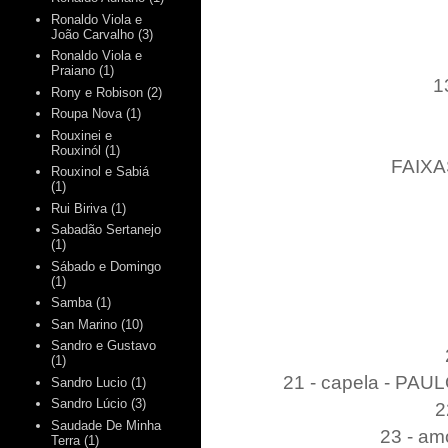
Ronaldo Viola e
João Carvalho
(3)
Ronaldo Viola e
Praiano
(1)
1
Rony e Robison
(2)
Roupa Nova
(1)
Rouxinei e
Rouxinól
(1)
FAIXAS
Rouxinol e Sabiá
(1)
Rui Biriva
(1)
Sabadão Sertanejo
(1)
Sábado e Domingo
(1)
Samba
(1)
San Marino
(10)
Sandro e Gustavo
(1)
21 - capela - P
Sandro Lucio
(1)
Sandro Lúcio
(3)
2
Saudade De Minha
23 - am
Terra
(1)