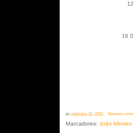
12
16 
às
setembro 16, 2023
Nenhum comen
Marcadores:
João Mineiro