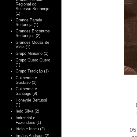
Regional do
Sucesso Sertanejo
(1)
Grande Parada
Sertaneja
(1)
Grandes Encontros
Sertanejos
(2)
Grandes Modas de
Viola
(1)
Grupo Minuano
(1)
Grupo Quero Quero
(1)
Grupo Tradição
(1)
Guilherme e
Gustavo
(1)
Guilherme e
Santiago
(9)
Honeyde Bertussi
(1)
Iedo Silva
(2)
Industrial e
Fazendeiro
(1)
05
Irídio e Irineu
(2)
Irmãos Andrade
(2)