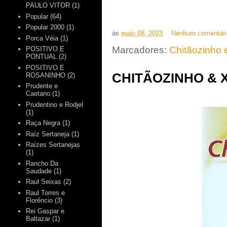
PAULO VITOR
(1)
Popular
(64)
Popular 2000
(1)
às
maio 08, 2023
Nenhum comentár
Porca Véia
(1)
Marcadores:
Chitãozinho 
POSITIVO E
PONTUAL
(2)
POSITIVO E
CHITÃOZINHO & X
ROSANINHO
(2)
Prudente e
Caetano
(1)
Prudentino e Rodjel
(1)
Raça Negra
(1)
Raíz Sertaneja
(1)
Raízes Sertanejas
(1)
Rancho Da
Saudade
(1)
Raul Seixas
(2)
Raul Torres e
Florêncio
(3)
Rei Gaspar e
Baltazar
(1)