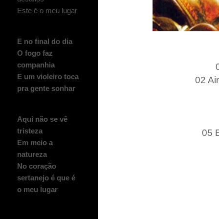
Este é o meu lugar
E no final do dia
O fogo faz
companhia
E um violeiro toca
02 Ai
pra gente sonhar
Aqui não se vê
tristeza
05 
Em meio a
natureza
No coração
sertanejo é que é
o meu lugar