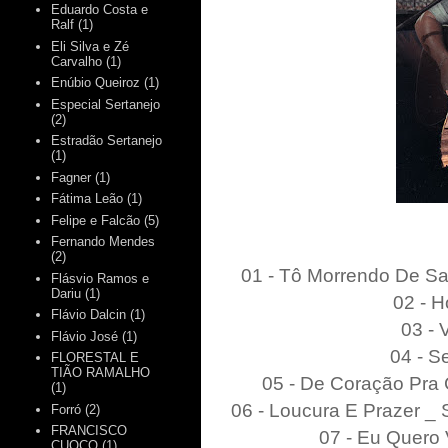
Eduardo Costa e
Ralf
(1)
Eli Silva e Zé
Carvalho
(1)
Enúbio Queiroz
(1)
Especial Sertanejo
(2)
Estradão Sertanejo
(1)
Fagner
(1)
Fátima Leão
(1)
Felipe e Falcão
(5)
Fernando Mendes
(2)
01 - Tô Morrendo De Sa
Flásvio Ramos e
Dariu
(1)
02 - H
Flávio Dalcin
(1)
03 - 
Flávio José
(1)
04 - S
FLORESTAL E
TIÃO RAMALHO
05 - De Coração Pra
(1)
06 - Loucura E Prazer _
Forró
(2)
FRANCISCO
07 - Eu Quero 
CUOCO
(1)