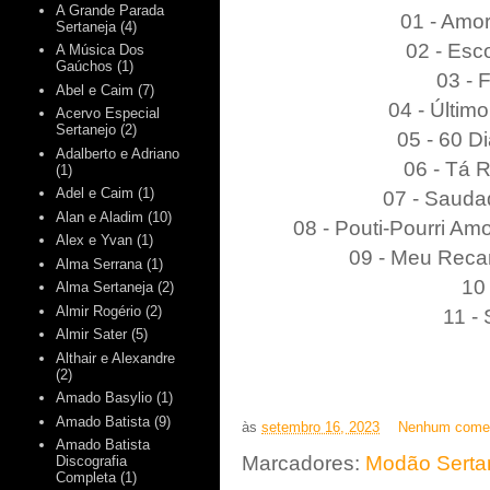
A Grande Parada
01 - Amor
Sertaneja
(4)
02 - Esc
A Música Dos
Gaúchos
(1)
03 - 
Abel e Caim
(7)
04 - Últim
Acervo Especial
Sertanejo
(2)
05 - 60 D
Adalberto e Adriano
06 - Tá R
(1)
Adel e Caim
(1)
07 - Sauda
Alan e Aladim
(10)
08 - Pouti-Pourri Amo
Alex e Yvan
(1)
09 - Meu Reca
Alma Serrana
(1)
10 
Alma Sertaneja
(2)
Almir Rogério
(2)
11 -
Almir Sater
(5)
Althair e Alexandre
(2)
Amado Basylio
(1)
Amado Batista
(9)
às
setembro 16, 2023
Nenhum comen
Amado Batista
Marcadores:
Modão Serta
Discografia
Completa
(1)