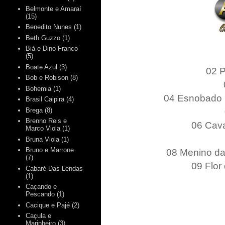
Belmonte e Amaraí
(15)
Benedito Nunes
(1)
Beth Guzzo
(1)
Biá e Dino Franco
(5)
Boate Azul
(3)
02 P
Bob e Robison
(8)
Bohemia
(1)
04 Esnobado no
Brasil Caipira
(4)
Brega
(8)
Brenno Reis e
06 Cava
Marco Viola
(1)
Bruna Viola
(1)
Bruno e Marrone
08 Menino da 
(7)
09 Flor
Cabaré Das Lendas
(1)
Caçando e
Pescando
(1)
Cacique e Pajé
(2)
Caçula e
Marinheiro
(3)