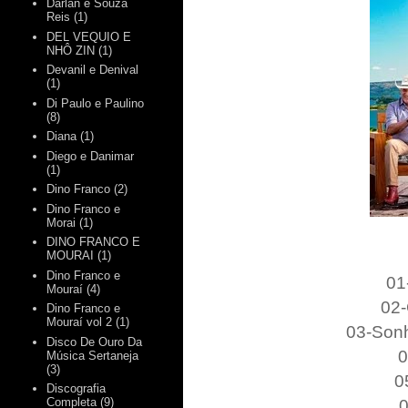
Darlan e Souza
Reis
(1)
DEL VEQUIO E
NHÔ ZIN
(1)
Devanil e Denival
(1)
Di Paulo e Paulino
(8)
Diana
(1)
Diego e Danimar
(1)
Dino Franco
(2)
Dino Franco e
Morai
(1)
DINO FRANCO E
MOURAI
(1)
Dino Franco e
01
Mouraí
(4)
02-
Dino Franco e
Mouraí vol 2
(1)
03-Sonh
Disco De Ouro Da
0
Música Sertaneja
(3)
0
Discografia
0
Completa
(9)