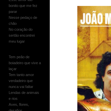
bonito que me fez
parar
Nesse pedaço de
chão
No coração do
sertão encontrei
meu lugar
Tem peão de
boiadeiro que vive a
laçar
Tem tanto amor
verdadeiro que
nunca vai faltar
Lendas de animais
e rios
Aves, flores,
desafios