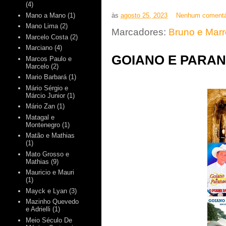
(4)
Mano a Mano
(1)
às
agosto 25, 2023
Nenhum comentá
Mano Lima
(2)
Marcadores:
Bruno e Mar
Marcelo Costa
(2)
Marciano
(4)
GOIANO E PARAN
Marcos Paulo e
Marcelo
(2)
Mario Barbará
(1)
Mário Sérgio e
Márcio Junior
(1)
Mário Zan
(1)
Matagal e
Montenegro
(1)
Matão e Mathias
(1)
Mato Grosso e
Mathias
(9)
Mauricio e Mauri
(1)
Mayck e Lyan
(3)
Mazinho Quevedo
e Adrielli
(1)
Meio Século De