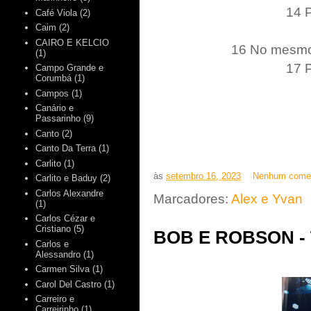
14 P
Café Viola
(2)
Caim
(2)
CAIRO E KELCIO
16 No mesmo 
(1)
17 P
Campo Grande e
Corumbá
(1)
Campos
(1)
Canário e
Passarinho
(9)
Canto
(2)
Canto Da Terra
(1)
Carlito
(1)
às
setembro 16, 2023
Nenhum comen
Carlito e Baduy
(2)
Carlos Alexandre
Marcadores:
Alex e Yvan
(1)
Carlos Cézar e
Cristiano
(5)
BOB E ROBSON - 
Carlos e
Alessandro
(1)
Carmen Silva
(1)
Carol Del Castro
(1)
Carreiro e
Carreirinho
(1)