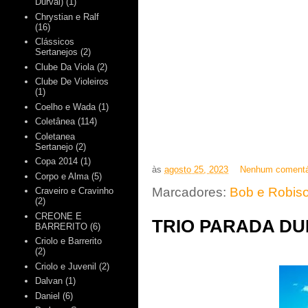
Durval)
(1)
Chrystian e Ralf
(16)
Clássicos
Sertanejos
(2)
Clube Da Viola
(2)
Clube De Violeiros
(1)
Coelho e Wada
(1)
Coletânea
(114)
Coletanea
Sertanejo
(2)
Copa 2014
(1)
às
agosto 25, 2023
Nenhum comentá
Corpo e Alma
(5)
Marcadores:
Bob e Robis
Craveiro e Cravinho
(2)
CREONE E
TRIO PARADA DU
BARRERITO
(6)
Criolo e Barrerito
(2)
Criolo e Juvenil
(2)
Dalvan
(1)
Daniel
(6)