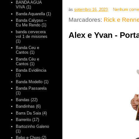
BANDA AGUA
VIVA
(1)
às
setembro 16, 2023
Nenhum comen
Banda Aquarella
(1)
Marcadores:
Rick e Renne
Banda Calypso –
Eu Me Rendo
(1)
banda cervecera
Alex e Yvan - Port
vol 1 de misiones
(1)
Banda Ceu e
Cantos
(1)
Banda Céu e
Cantos
(1)
Banda Evidência
(1)
Banda Modello
(1)
Banda Passarela
(1)
Bandas
(22)
Bandinhas
(6)
Barra Da Saia
(4)
Barrerito
(17)
Bartozinho Galeno
(1)
Bebo e Choro
(2)