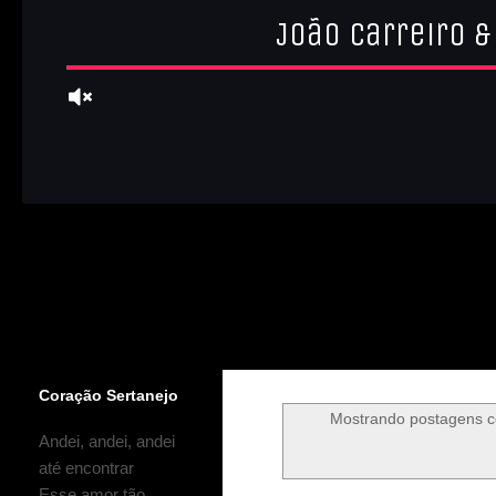
Coração Sertanejo
Mostrando postagens 
Andei, andei, andei
até encontrar
Esse amor tão