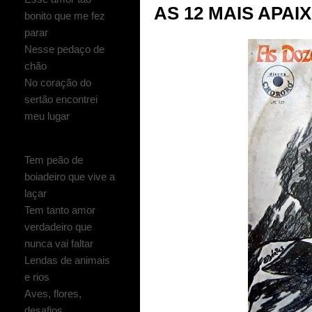
AS 12 MAIS APA
bonito que me fez
parar
Nesse pedaço de
chão
No coração do
sertão encontrei
meu lugar
Tem peão de
boiadeiro que vive a
laçar
Tem tanto amor
verdadeiro que
nunca vai faltar
Lendas de animais
e rios
Aves, flores,
desafios