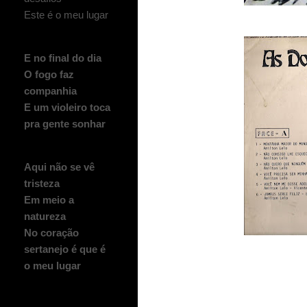
Este é o meu lugar
E no final do dia
O fogo faz
companhia
E um violeiro toca
pra gente sonhar
Aqui não se vê
tristeza
Em meio a
natureza
No coração
sertanejo é que é
o meu lugar