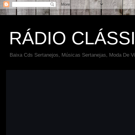
RÁDIO CLÁSS
Baixa Cds Sertanejos, Músicas Sertanejas, Moda De Vi