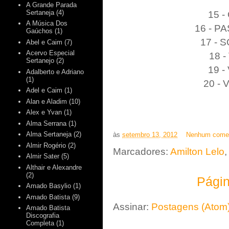
A Grande Parada
15 
Sertaneja
(4)
A Música Dos
16 - 
Gaúchos
(1)
17 -
Abel e Caim
(7)
Acervo Especial
18 
Sertanejo
(2)
19 
Adalberto e Adriano
(1)
20 -
Adel e Caim
(1)
Alan e Aladim
(10)
Alex e Yvan
(1)
Alma Serrana
(1)
Alma Sertaneja
(2)
às
setembro 13, 2012
Nenhum comen
Almir Rogério
(2)
Marcadores:
Amilton Lelo
Almir Sater
(5)
Althair e Alexandre
(2)
Págin
Amado Basylio
(1)
Amado Batista
(9)
Assinar:
Postagens (Atom
Amado Batista
Discografia
Completa
(1)