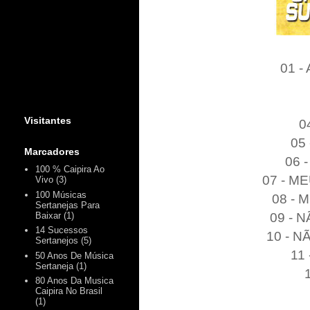
01 
Visitantes
0
05
Marcadores
06 
100 % Caipira Ao
07 - M
Vivo
(3)
100 Músicas
08 -
Sertanejas Para
09 - 
Baixar
(1)
14 Sucessos
10 - 
Sertanejos
(5)
11
50 Anos De Música
Sertaneja
(1)
80 Anos Da Musica
Caipira No Brasil
(1)