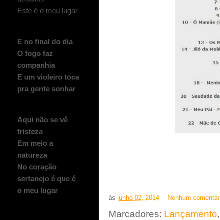
Este é o meu lugar
E no final do dia
O fogo faz
companhia
E um violeiro toca
pra gente sonhar
Aqui não se vê
tristeza
Em meio a
natureza
No coração
sertanejo é que é
o meu lugar
às
junho 02, 2014
Nenhum comentár
Marcadores:
Lançamento