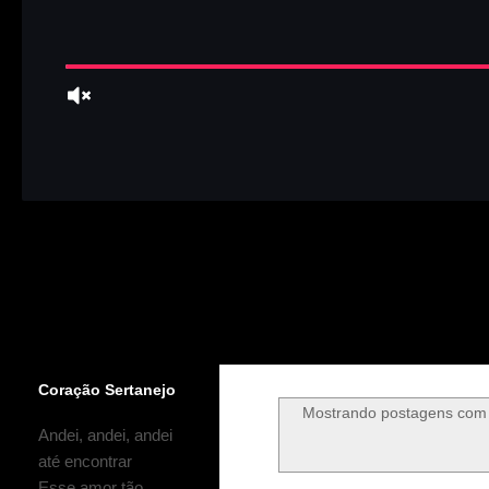
Coração Sertanejo
Mostrando postagens com
Andei, andei, andei
até encontrar
Esse amor tão