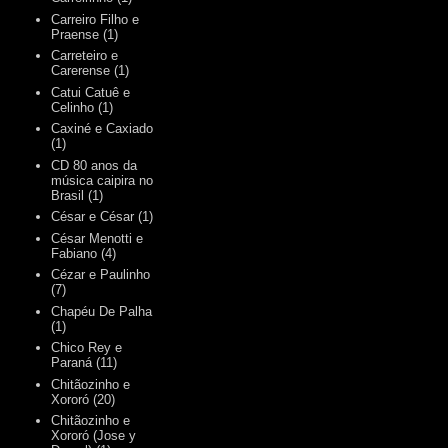
Carreiro Filho e
Praense
(1)
Carreteiro e
Carerense
(1)
Catui Catuê e
Celinho
(1)
Caxiné e Caxiado
(1)
CD 80 anos da
música caipira no
Brasil
(1)
César e César
(1)
César Menotti e
Fabiano
(4)
Cézar e Paulinho
(7)
Chapéu De Palha
(1)
Chico Rey e
Paraná
(11)
Chitãozinho e
Xororó
(20)
Chitãozinho e
Xororó (Jose y