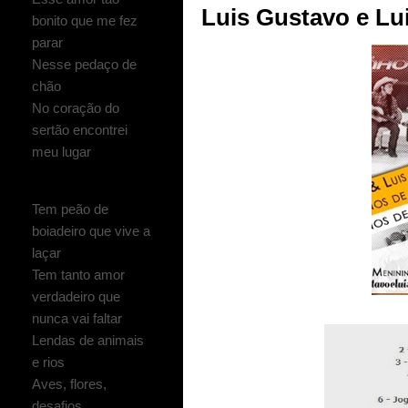
Luis Gustavo e Lui
bonito que me fez
parar
Nesse pedaço de
chão
No coração do
sertão encontrei
meu lugar
Tem peão de
boiadeiro que vive a
laçar
Tem tanto amor
verdadeiro que
nunca vai faltar
Lendas de animais
e rios
Aves, flores,
desafios