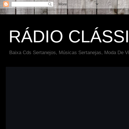
RÁDIO CLÁSS
Baixa Cds Sertanejos, Músicas Sertanejas, Moda De Vi