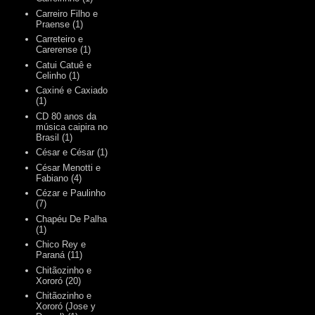
Carreiro Filho e
Praense
(1)
Carreteiro e
Carerense
(1)
Catui Catuê e
Celinho
(1)
Caxiné e Caxiado
(1)
CD 80 anos da
música caipira no
Brasil
(1)
César e César
(1)
César Menotti e
Fabiano
(4)
Cézar e Paulinho
(7)
Chapéu De Palha
(1)
Chico Rey e
Paraná
(11)
Chitãozinho e
Xororó
(20)
Chitãozinho e
Xororó (Jose y