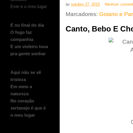
às
outubro 27, 2015
Nenhum coment
Este é o meu lugar
Marcadores:
Goiano e Pa
E no final do dia
Canto, Bebo E Cho
O fogo faz
companhia
E um violeiro toca
pra gente sonhar
Aqui não se vê
tristeza
Em meio a
natureza
No coração
sertanejo é que é
o meu lugar