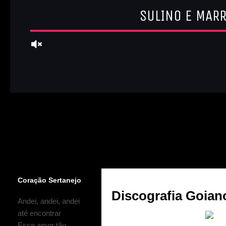
Coração Sertanejo
Discografia Goian
Andei, andei, andei
até encontrar
Esse amor tão