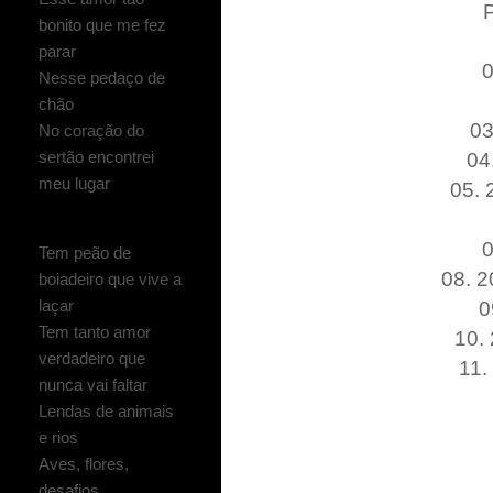
bonito que me fez
parar
0
Nesse pedaço de
chão
03
No coração do
sertão encontrei
04
meu lugar
05. 
0
Tem peão de
08. 2
boiadeiro que vive a
laçar
0
Tem tanto amor
10.
verdadeiro que
11.
nunca vai faltar
Lendas de animais
e rios
Aves, flores,
desafios