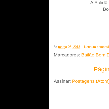
A Solidã
Bo
às
março 08, 2013
Nenhum comentá
Marcadores:
Bailão Bom 
Págin
Assinar:
Postagens (Atom