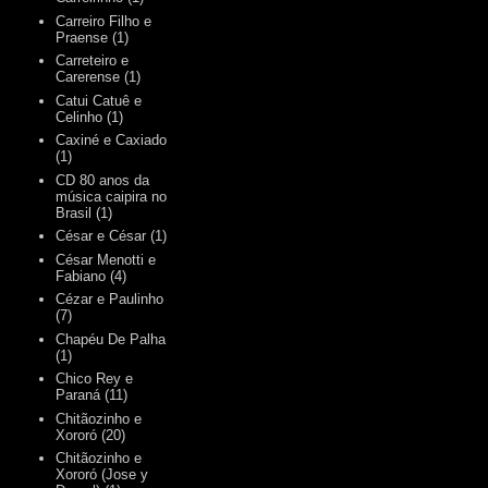
Carreiro Filho e
Praense
(1)
Carreteiro e
Carerense
(1)
Catui Catuê e
Celinho
(1)
Caxiné e Caxiado
(1)
CD 80 anos da
música caipira no
Brasil
(1)
César e César
(1)
César Menotti e
Fabiano
(4)
Cézar e Paulinho
(7)
Chapéu De Palha
(1)
Chico Rey e
Paraná
(11)
Chitãozinho e
Xororó
(20)
Chitãozinho e
Xororó (Jose y