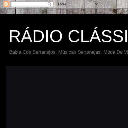
RÁDIO CLÁSS
Baixa Cds Sertanejos, Músicas Sertanejas, Moda De Vi