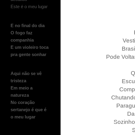
Este é o meu lugar
E no final do dia
O fogo faz
Vest
companhia
E um violeiro toca
Brasi
pra gente sonhar
Pode Volta
Q
Aqui não se vê
Escut
tristeza
Em meio a
Compa
natureza
Chutando 
No coração
Paragu
sertanejo é que é
Da 
o meu lugar
Sozinho
S