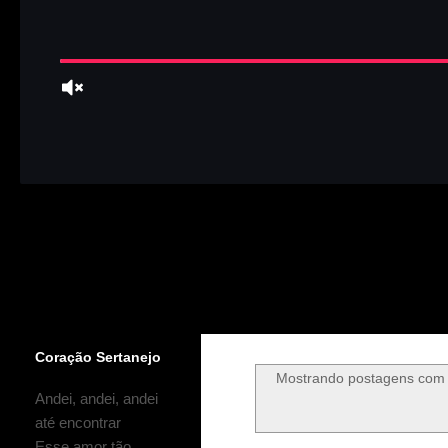
Coração Sertanejo
Mostrando postagens com
Andei, andei, andei
até encontrar
Esse amor tão