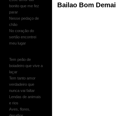
Bailao Bom Demai
bonito que me fez
parar
Nesse pedaço de
chão
No coração do
sertão encontrei
meu lugar
Tem peão de
boiadeiro que vive a
laçar
Tem tanto amor
verdadeiro que
nunca vai faltar
Lendas de animais
e rios
Aves, flores,
desafios