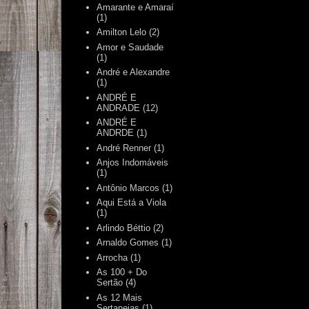
Amarante e Amaraí
(1)
Amilton Lelo
(2)
Amor e Saudade
(1)
André e Alexandre
(1)
ANDRÉ E
ANDRADE
(12)
ANDRÉ E
ANDRDE
(1)
André Renner
(1)
Anjos Indomáveis
(1)
Antônio Marcos
(1)
Aqui Está a Viola
(1)
Arlindo Béttio
(2)
Arnaldo Gomes
(1)
Arrocha
(1)
As 100 + Do
Sertão
(4)
As 12 Mais
Sertanejas
(1)