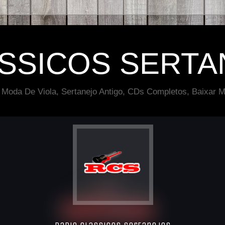
ÁSSICOS SERTA
 Moda De Viola, Sertanejo Antigo, CDs Completos, Baixar M