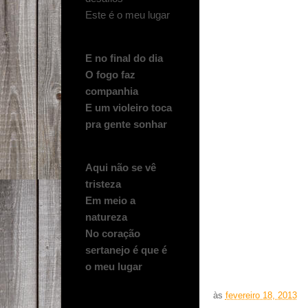
Este é o meu lugar
E no final do dia
O fogo faz
companhia
E um violeiro toca
pra gente sonhar
Aqui não se vê
tristeza
Em meio a
natureza
No coração
sertanejo é que é
o meu lugar
às
fevereiro 18, 2013