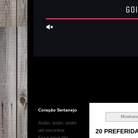
Coração Sertanejo
Mostran
Andei, andei, andei
até encontrar
20 PREFERIDA
Esse amor tão