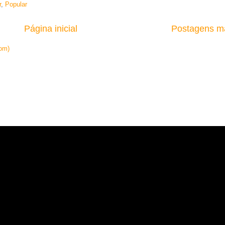
r
,
Popular
Página inicial
Postagens ma
om)