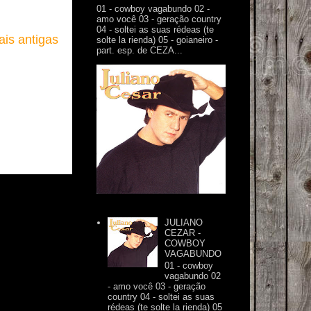
01 - cowboy vagabundo 02 -
amo você 03 - geração country
04 - soltei as suas rédeas (te
is antigas
solte la rienda) 05 - goianeiro -
part. esp. de CEZA...
JULIANO
CEZAR -
COWBOY
VAGABUNDO
01 - cowboy
vagabundo 02
- amo você 03 - geração
country 04 - soltei as suas
rédeas (te solte la rienda) 05