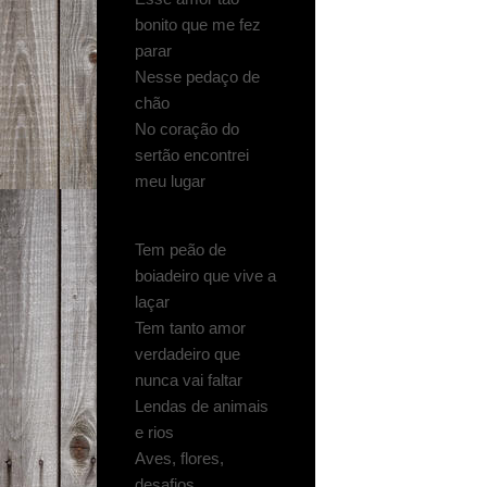
bonito que me fez
parar
Nesse pedaço de
chão
No coração do
sertão encontrei
meu lugar
Tem peão de
boiadeiro que vive a
laçar
Tem tanto amor
verdadeiro que
nunca vai faltar
Lendas de animais
e rios
Aves, flores,
desafios