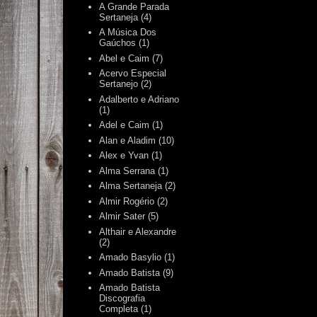
A Grande Parada
Sertaneja
(4)
A Música Dos
Gaúchos
(1)
Abel e Caim
(7)
Acervo Especial
Sertanejo
(2)
Adalberto e Adriano
(1)
Adel e Caim
(1)
Alan e Aladim
(10)
Alex e Yvan
(1)
Alma Serrana
(1)
Alma Sertaneja
(2)
Almir Rogério
(2)
Almir Sater
(5)
Althair e Alexandre
(2)
Amado Basylio
(1)
Amado Batista
(9)
Amado Batista
Discografia
Completa
(1)