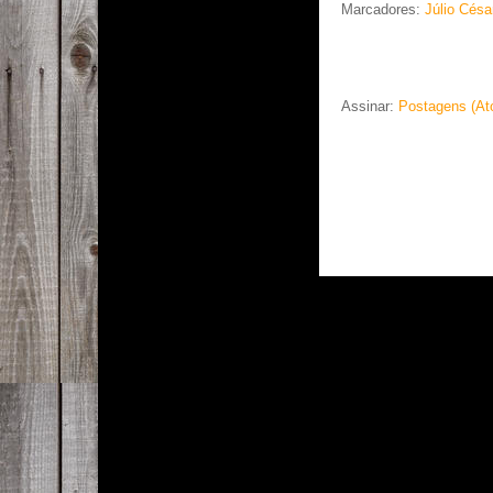
Marcadores:
Júlio Césa
Assinar:
Postagens (At