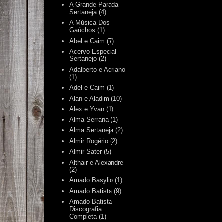
A Grande Parada
Sertaneja
(4)
A Música Dos
Gaúchos
(1)
Abel e Caim
(7)
Acervo Especial
Sertanejo
(2)
Adalberto e Adriano
(1)
Adel e Caim
(1)
Alan e Aladim
(10)
Alex e Yvan
(1)
Alma Serrana
(1)
Alma Sertaneja
(2)
Almir Rogério
(2)
Almir Sater
(5)
Althair e Alexandre
(2)
Amado Basylio
(1)
Amado Batista
(9)
Amado Batista
Discografia
Completa
(1)