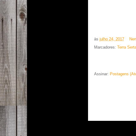
às
julho 24, 2017
Nen
Marcadores:
Terra Sert
Assinar:
Postagens (At