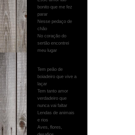
bonito que me fez
parar
Nesse pedaço de
chão
No coração do
sertão encontrei
meu lugar
Tem peão de
boiadeiro que vive a
laçar
Tem tanto amor
verdadeiro que
nunca vai faltar
Lendas de animais
e rios
Aves, flores,
desafios