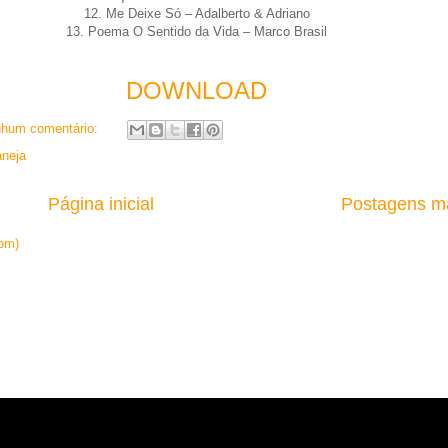
12. Me Deixe Só – Adalberto & Adriano
13. Poema O Sentido da Vida – Marco Brasil
DOWNLOAD
hum comentário:
aneja
Página inicial
Postagens ma
om)