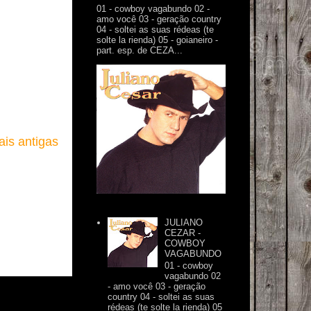
01 - cowboy vagabundo 02 -
amo você 03 - geração country
04 - soltei as suas rédeas (te
solte la rienda) 05 - goianeiro -
part. esp. de CEZA...
is antigas
JULIANO
CEZAR -
COWBOY
VAGABUNDO
01 - cowboy
vagabundo 02
- amo você 03 - geração
country 04 - soltei as suas
rédeas (te solte la rienda) 05