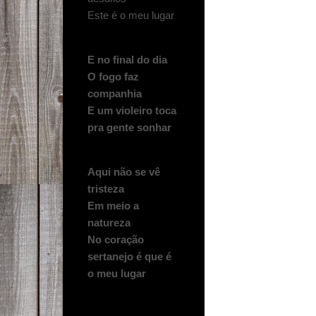
Este é o meu lugar
E no final do dia
O fogo faz
companhia
E um violeiro toca
pra gente sonhar
Aqui não se vê
tristeza
Em meio a
natureza
No coração
sertanejo é que é
o meu lugar