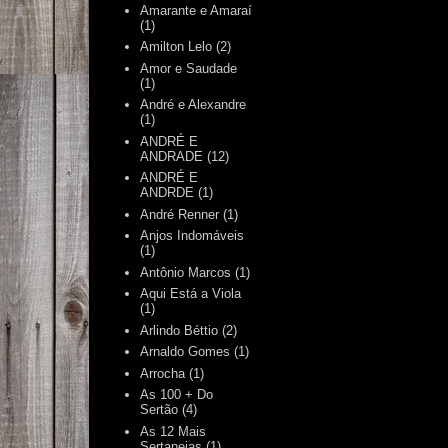
Amarante e Amaraí
(1)
Amilton Lelo
(2)
Amor e Saudade
(1)
André e Alexandre
(1)
ANDRÉ E
ANDRADE
(12)
ANDRÉ E
ANDRDE
(1)
André Renner
(1)
Anjos Indomáveis
(1)
Antônio Marcos
(1)
Aqui Está a Viola
(1)
Arlindo Béttio
(2)
Arnaldo Gomes
(1)
Arrocha
(1)
As 100 + Do
Sertão
(4)
As 12 Mais
Sertanejas
(1)