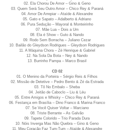
02. Ela Chorou De Amor – Gino & Geno
03. Quem Será Seu Outro Amor – Chico Rey & Paraná
04. Amor De Arrepiar – Ataíde & Alexandre
05. Gato e Sapato – Adalberto & Adriano
06. Pura Sedução – Mayoral & Monteirinho
07. Mãe Lua – Dois a Um
08. Ela é Show – Guto & Nando
09. Rodo Sem Borracha – Juliano Cezar
10. Bailão do Gleydson Rodrigues – Gleydson Rodrigues
11. A Máquina Chora – Zé Henrique & Gabriel
12. Na Sola Da Bota – Ney & Nando
13. Burrinho Pampa – Marco Brasil
CD 02
01. O Menino da Porteira – Sérgio Reis & Filhos
02. Missão de Detetive – Pedro Bento & Zé da Estrada
03. Tô No Embalo – Sheba
04. Jeitão de Caboclo – Liu & Léu
05. Entre Amigos e Whisky – Chico Rey & Paraná
06. Festança em Brasília – Dino Franco & Marina Franco
07. Se Você Quiser Voltar – Marciano
08. Triste Berrante – As Galvão
09. Tapete Colorido – Trio Parada Dura
10. Nóis Inverga Mas Não Quebra – Gino & Geno
11. Meu Coração Faz Tum-Tum – Ataíde & Alexandre