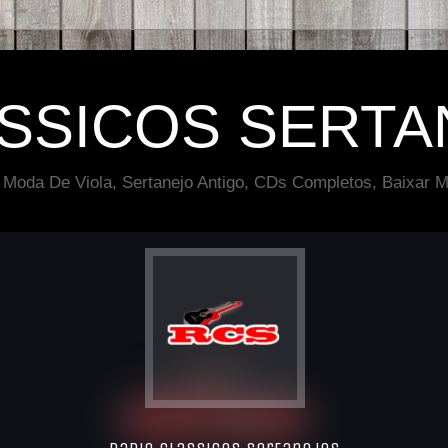
ÁSSICOS SERTA
 Moda De Viola, Sertanejo Antigo, CDs Completos, Baixar M