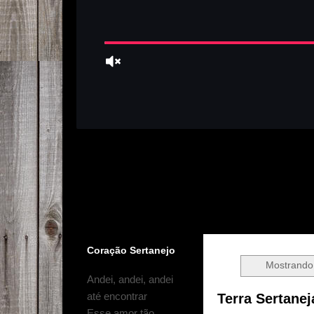
Coração Sertanejo
Mostrando
Andei, andei, andei
até encontrar
Terra Sertanej
Esse amor tão