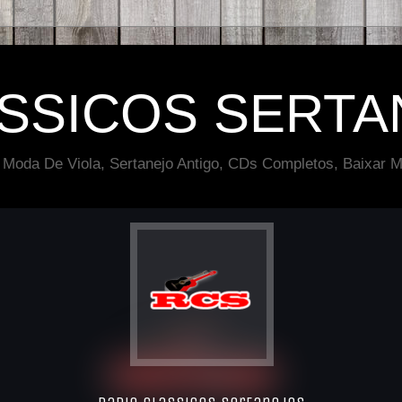
ÁSSICOS SERTA
 Moda De Viola, Sertanejo Antigo, CDs Completos, Baixar M