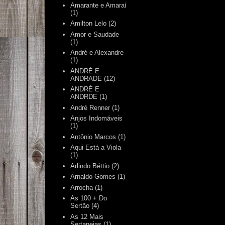
Amarante e Amaraí
(1)
Amilton Lelo
(2)
Amor e Saudade
(1)
André e Alexandre
(1)
ANDRÉ E
ANDRADE
(12)
ANDRÉ E
ANDRDE
(1)
André Renner
(1)
Anjos Indomáveis
(1)
Antônio Marcos
(1)
Aqui Está a Viola
(1)
Arlindo Béttio
(2)
Arnaldo Gomes
(1)
Arrocha
(1)
As 100 + Do
Sertão
(4)
As 12 Mais
Sertanejas
(1)