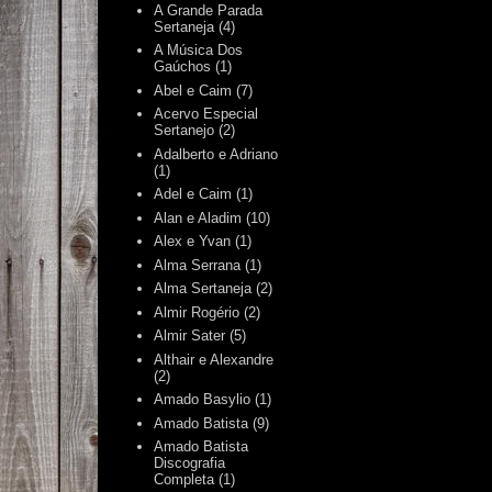
A Grande Parada
Sertaneja
(4)
A Música Dos
Gaúchos
(1)
Abel e Caim
(7)
Acervo Especial
Sertanejo
(2)
Adalberto e Adriano
(1)
Adel e Caim
(1)
Alan e Aladim
(10)
Alex e Yvan
(1)
Alma Serrana
(1)
Alma Sertaneja
(2)
Almir Rogério
(2)
Almir Sater
(5)
Althair e Alexandre
(2)
Amado Basylio
(1)
Amado Batista
(9)
Amado Batista
Discografia
Completa
(1)