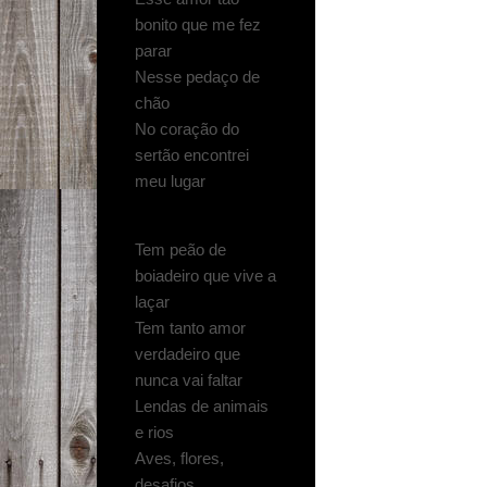
bonito que me fez
parar
Nesse pedaço de
chão
No coração do
sertão encontrei
meu lugar
Tem peão de
boiadeiro que vive a
laçar
Tem tanto amor
verdadeiro que
nunca vai faltar
Lendas de animais
e rios
Aves, flores,
desafios