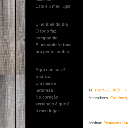
Este é o meu lugar
E no final do dia
O fogo faz
companhia
E um violeiro toca
pra gente sonhar
Aqui não se vê
tristeza
Em meio a
natureza
às
janeiro 17, 2015
U
No coração
Marcadores:
Coletânea
sertanejo é que é
o meu lugar
Assinar:
Postagens (At