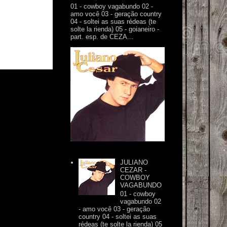
01 - cowboy vagabundo 02 -
amo você 03 - geração country
04 - soltei as suas rédeas (te
solte la rienda) 05 - goianeiro -
part. esp. de CEZA...
JULIANO
CEZAR -
COWBOY
VAGABUNDO
01 - cowboy
vagabundo 02
- amo você 03 - geração
country 04 - soltei as suas
rédeas (te solte la rienda) 05