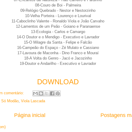
08-Couro de Boi - Palmeira
09-Relógio Quebrado - Nestor e Nestorzinho
10-Velha Porteira - Lourenço e Lourival
11-Caboclinho Valente - Ronaldo Viola e João Carvaho
12-Lamentos de um Peão - Goiano e Paranaense
13-Ecologia - Carlos e Camargo
14-O Doutor e o Mendigo - Executivo e Lavrador
15-O Milagre da Santa - Felipe e Falcão
16-Campeão do Espaço - Zé Mulato e Cassiano
17-Lavoura de Maconha - Dino Franco e Mouraí
18-A Volta do Genro - Jacó e Jacozinho
19-Doutor e Andarilho - Executivo e Lavrador
DOWNLOAD
m comentário:
,
Só Modão
,
Viola Lascada
Página inicial
Postagens ma
om)