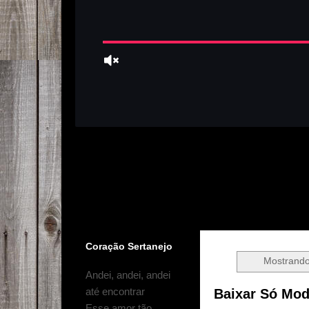
Coração Sertanejo
Mostrand
Andei, andei, andei
até encontrar
Baixar Só Mod
Esse amor tão