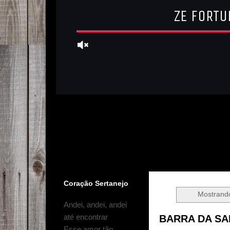
Coração Sertanejo
Mostrand
Andei, andei, andei
até encontrar
BARRA DA SAI
Esse amor tão