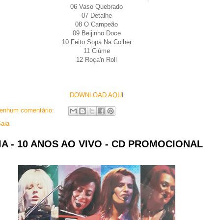
06 Vaso Quebrado
07 Detalhe
08 O Campeão
09 Beijinho Doce
10 Feito Sopa Na Colher
11 Ciúme
12 Roça'n Roll
DOWNLOAD AQU
I
enhum comentário:
aia
A - 10 ANOS AO VIVO - CD PROMOCIONAL