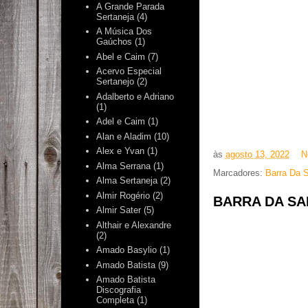
A Grande Parada
Sertaneja
(4)
A Música Dos
Gaúchos
(1)
Abel e Caim
(7)
Acervo Especial
Sertanejo
(2)
Adalberto e Adriano
(1)
Adel e Caim
(1)
Alan e Aladim
(10)
Alex e Yvan
(1)
às
agosto 13, 2022
N
Alma Serrana
(1)
Marcadores:
Barra Da S
Alma Sertaneja
(2)
Almir Rogério
(2)
BARRA DA SAI
Almir Sater
(5)
Althair e Alexandre
(2)
Amado Basylio
(1)
Amado Batista
(9)
Amado Batista
Discografia
Completa
(1)