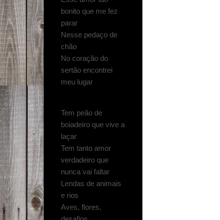
bonito que me fez
parar
Nesse pedaço de
chão
No coração do
sertão encontrei
meu lugar
Tem peão de
boiadeiro que vive a
laçar
Tem tanto amor
verdadeiro que
nunca vai faltar
Lendas de animais
e rios
Aves, flores,
desafios