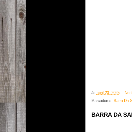
às
abril 23, 2025
Nen
Marcadores:
Barra Da S
BARRA DA SAI