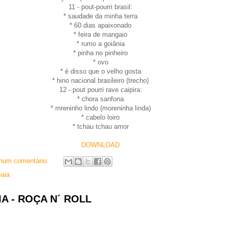
11 - pout-pourri brasil:
* saudade da minha terra
* 60 dias apaixonado
* feira de mangaio
* rumo a goiânia
* pinha no pinheiro
* ovo
* é disso que o velho gosta
* hino nacional brasileiro (trecho)
12 - pout pourri rave caipira:
* chora sanfona
* mreninho lindo (moreninha linda)
* cabelo loiro
* tchau tchau amor
DOWNLOAD
hum comentário:
aia
A - ROÇA N´ ROLL