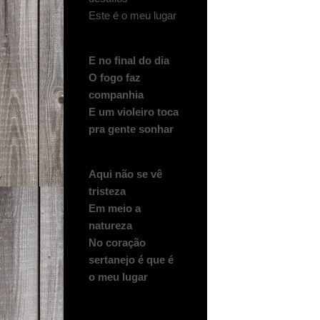
Este é o meu lugar
E no final do dia
O fogo faz
companhia
E um violeiro toca
pra gente sonhar
Aqui não se vê
tristeza
Em meio a
natureza
No coração
sertanejo é que é
o meu lugar