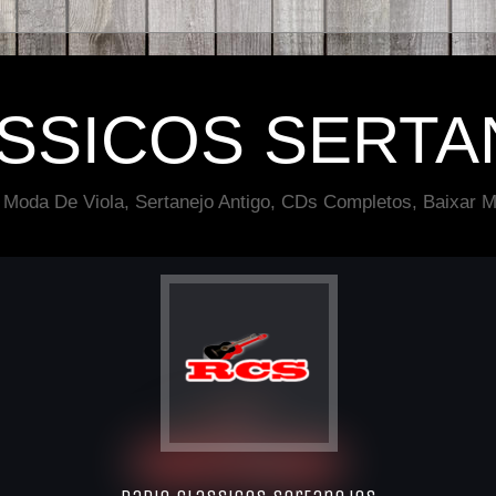
ÁSSICOS SERTA
 Moda De Viola, Sertanejo Antigo, CDs Completos, Baixar M