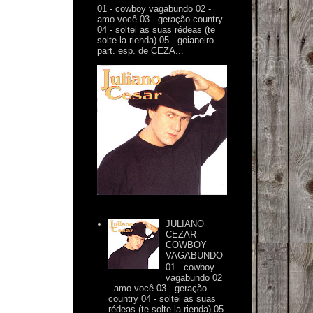
01 - cowboy vagabundo 02 -
amo você 03 - geração country
04 - soltei as suas rédeas (te
solte la rienda) 05 - goianeiro -
part. esp. de CEZA...
JULIANO
CEZAR -
COWBOY
VAGABUNDO
01 - cowboy
vagabundo 02
- amo você 03 - geração
country 04 - soltei as suas
rédeas (te solte la rienda) 05