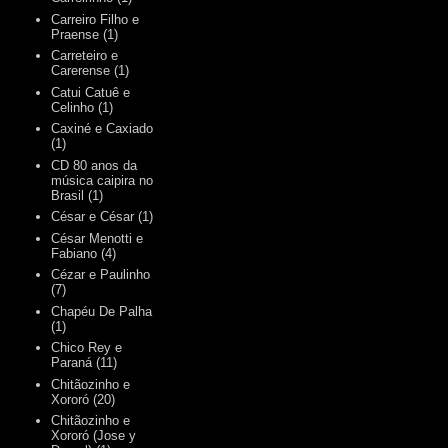
Carreiro Filho e
Praense
(1)
Carreteiro e
Carerense
(1)
Catui Catuê e
Celinho
(1)
Caxiné e Caxiado
(1)
CD 80 anos da
música caipira no
Brasil
(1)
César e César
(1)
César Menotti e
Fabiano
(4)
Cézar e Paulinho
(7)
Chapéu De Palha
(1)
Chico Rey e
Paraná
(11)
Chitãozinho e
Xororó
(20)
Chitãozinho e
Xororó (Jose y