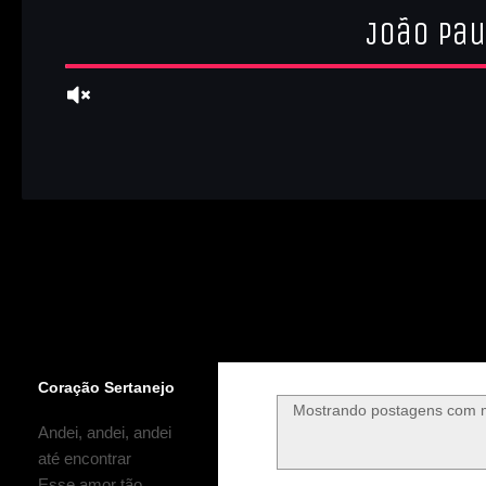
Coração Sertanejo
Mostrando postagens com
Andei, andei, andei
até encontrar
Esse amor tão