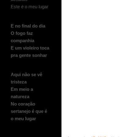
Este é o meu lugar
E no final do dia
O fogo faz
companhia
E um violeiro toca
pra gente sonhar
Aqui não se vê
tristeza
Em meio a
natureza
No coração
sertanejo é que é
o meu lugar