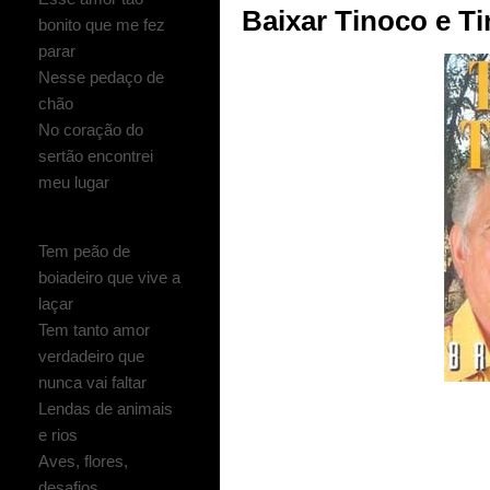
Baixar Tinoco e Ti
bonito que me fez
parar
Nesse pedaço de
chão
No coração do
sertão encontrei
meu lugar
Tem peão de
boiadeiro que vive a
laçar
Tem tanto amor
verdadeiro que
nunca vai faltar
Lendas de animais
e rios
Aves, flores,
desafios