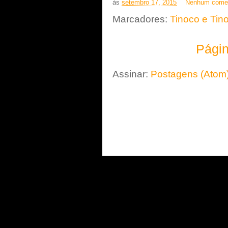
às
setembro 17, 2015
Nenhum comen
Marcadores:
Tinoco e Tin
Págin
Assinar:
Postagens (Atom