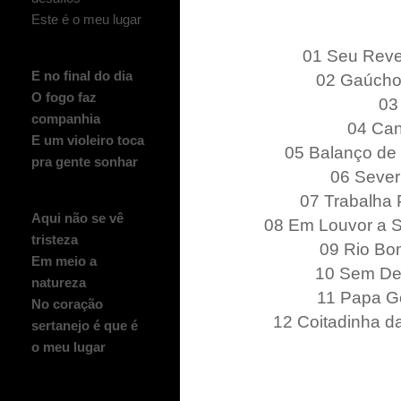
Este é o meu lugar
01 Seu Reve
E no final do dia
02 Gaúcho 
O fogo faz
03
companhia
04 Can
E um violeiro toca
05 Balanço de 
pra gente sonhar
06 Sever
07 Trabalha 
Aqui não se vê
08 Em Louvor a S
tristeza
09 Rio Bo
Em meio a
10 Sem Des
natureza
11 Papa Go
No coração
12 Coitadinha d
sertanejo é que é
o meu lugar