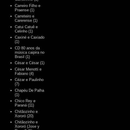
Carreiro Filho e
Praense
(1)
Carreteiro e
Carerense
(1)
Catui Catuê e
Celinho
(1)
Caxiné e Caxiado
(1)
CD 80 anos da
música caipira no
Brasil
(1)
César e César
(1)
César Menotti e
Fabiano
(4)
Cézar e Paulinho
(7)
Chapéu De Palha
(1)
Chico Rey e
Paraná
(11)
Chitãozinho e
Xororó
(20)
Chitãozinho e
Xororó (Jose y