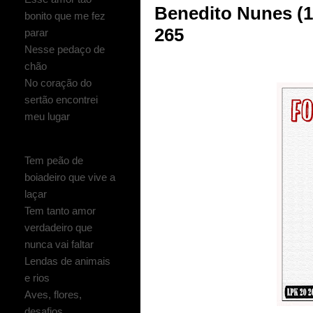
Benedito Nunes (
bonito que me fez
265
parar
Nesse pedaço de
chão
No coração do
sertão encontrei
meu lugar
Tem peão de
boiadeiro que vive a
laçar
Tem tanto amor
verdadeiro que
nunca vai faltar
Lendas de animais
e rios
Aves, flores,
desafios