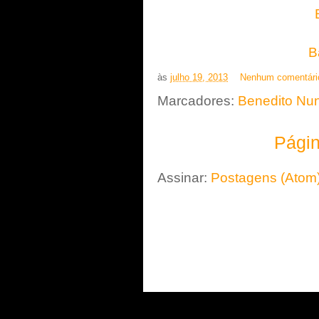
B
às
julho 19, 2013
Nenhum comentári
Marcadores:
Benedito Nu
Págin
Assinar:
Postagens (Atom