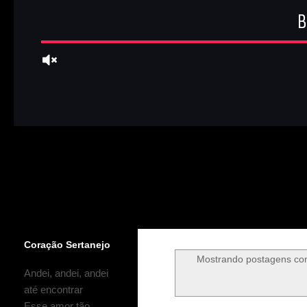
Coração Sertanejo
Mostrando postagens c
Andei, andei, andei
até encontrar
Esse amor tão