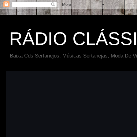
RÁDIO CLÁSS
Baixa Cds Sertanejos, Músicas Sertanejas, Moda De Vi