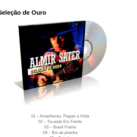
 Seleção de Ouro
01 – Amanheceu, Peguei a Viola
02 – Tocando Em Frente
03 – Brasil Poeira
04 – Boi de piranha