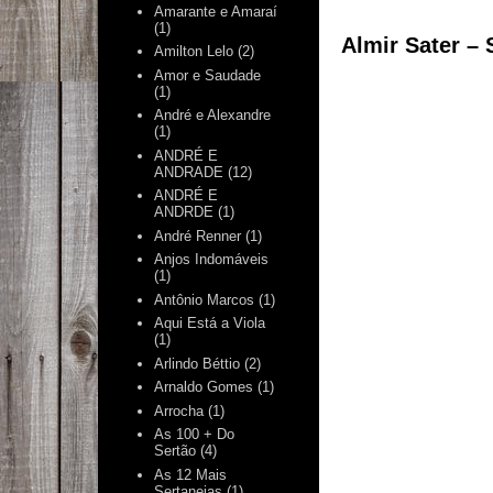
Amarante e Amaraí
(1)
Almir Sater –
Amilton Lelo
(2)
Amor e Saudade
(1)
André e Alexandre
(1)
ANDRÉ E
ANDRADE
(12)
ANDRÉ E
ANDRDE
(1)
André Renner
(1)
Anjos Indomáveis
(1)
Antônio Marcos
(1)
Aqui Está a Viola
(1)
Arlindo Béttio
(2)
Arnaldo Gomes
(1)
Arrocha
(1)
As 100 + Do
Sertão
(4)
As 12 Mais
Sertanejas
(1)