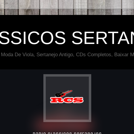
ÁSSICOS SERTA
 Moda De Viola, Sertanejo Antigo, CDs Completos, Baixar M