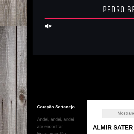
Coração Sertanejo
Mostran
Andei, andei, andei
até encontrar
ALMIR SATER
Esse amor tão