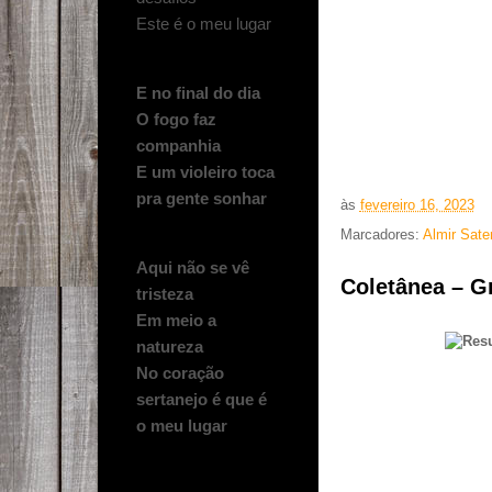
Este é o meu lugar
E no final do dia
O fogo faz
companhia
E um violeiro toca
pra gente sonhar
às
fevereiro 16, 2023
Marcadores:
Almir Sate
Aqui não se vê
Coletânea – G
tristeza
Em meio a
natureza
No coração
sertanejo é que é
o meu lugar