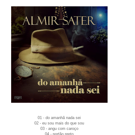
01 - do amanhã nada sei
02 - eu sou mais do que sou
03 - angu com caroço
04 - portão preto