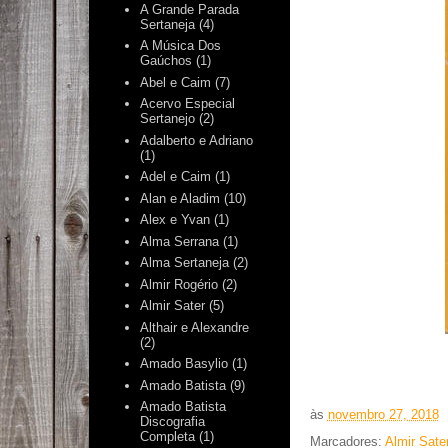
A Grande Parada
Sertaneja
(4)
A Música Dos
Gaúchos
(1)
Abel e Caim
(7)
Acervo Especial
Sertanejo
(2)
Adalberto e Adriano
(1)
Adel e Caim
(1)
Alan e Aladim
(10)
Alex e Yvan
(1)
Alma Serrana
(1)
Alma Sertaneja
(2)
Almir Rogério
(2)
Almir Sater
(5)
Althair e Alexandre
(2)
Amado Basylio
(1)
Amado Batista
(9)
Amado Batista
às
novembro 27, 2018
Discografia
Completa
(1)
Marcadores:
Almir Sate