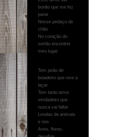
bonito que me fez
parar
Nesse pedaço de
chão
No coração do
sertão encontrei
meu lugar
Tem peão de
boiadeiro que vive a
laçar
Tem tanto amor
verdadeiro que
nunca vai faltar
Lendas de animais
e rios
Aves, flores,
desafios