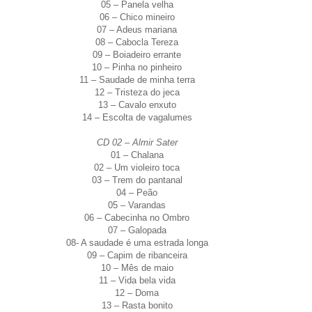
05 – Panela velha
06 – Chico mineiro
07 – Adeus mariana
08 – Cabocla Tereza
09 – Boiadeiro errante
10 – Pinha no pinheiro
11 – Saudade de minha terra
12 – Tristeza do jeca
13 – Cavalo enxuto
14 – Escolta de vagalumes
CD 02 – Almir Sater
01 – Chalana
02 – Um violeiro toca
03 – Trem do pantanal
04 – Peão
05 – Varandas
06 – Cabecinha no Ombro
07 – Galopada
08- A saudade é uma estrada longa
09 – Capim de ribanceira
10 – Mês de maio
11 – Vida bela vida
12 – Doma
13 – Rasta bonito