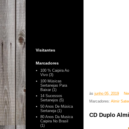
Visitantes
Marcadores
100 % Caipira Ao
Vivo
(3)
100 Músicas
Sertanejas Para
Baixar
(1)
às
junho 05, 2019
Ne
14 Sucessos
Sertanejos
(5)
Marcadores:
Almir Sate
50 Anos De Música
Sertaneja
(1)
CD Duplo Almir
80 Anos Da Musica
Caipira No Brasil
(1)