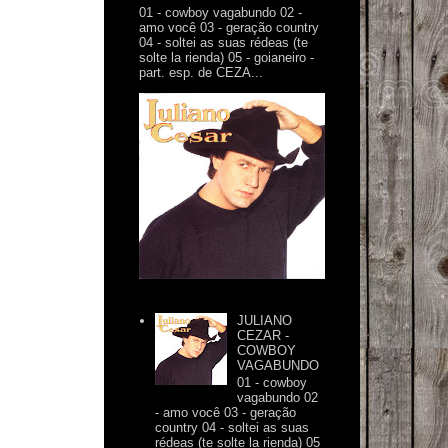
01 - cowboy vagabundo 02 -
amo você 03 - geração country
04 - soltei as suas rédeas (te
solte la rienda) 05 - goianeiro -
part. esp. de CEZA...
JULIANO
CEZAR -
COWBOY
VAGABUNDO
01 - cowboy
vagabundo 02
- amo você 03 - geração
country 04 - soltei as suas
rédeas (te solte la rienda) 05