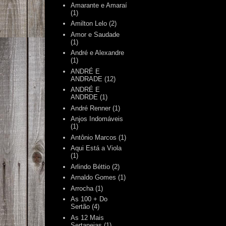
Amarante e Amaraí
(1)
Amilton Lelo
(2)
Amor e Saudade
(1)
André e Alexandre
(1)
ANDRÉ E
ANDRADE
(12)
ANDRÉ E
ANDRDE
(1)
André Renner
(1)
Anjos Indomáveis
(1)
Antônio Marcos
(1)
Aqui Está a Viola
(1)
Arlindo Béttio
(2)
Arnaldo Gomes
(1)
Arrocha
(1)
As 100 + Do
Sertão
(4)
As 12 Mais
Sertanejas
(1)