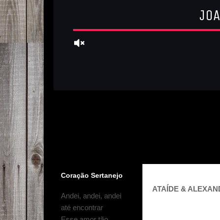
Coração Sertanejo
ATAÍDE & ALEXAND
Andei, andei, andei
até encontrar
Esse amor tão