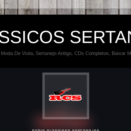
ÁSSICOS SERTA
 Moda De Viola, Sertanejo Antigo, CDs Completos, Baixar M