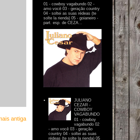
01 - cowboy vagabundo 02 -
amo você 03 - geração country
04 - soltei as suas rédeas (te
solte la rienda) 05 - goianeiro -
part. esp. de CEZA...
JULIANO
CEZAR -
COWBOY
VAGABUNDO
ais antiga
01 - cowboy
vagabundo 02
- amo você 03 - geração
country 04 - soltei as suas
rédeas (te solte la rienda) 05