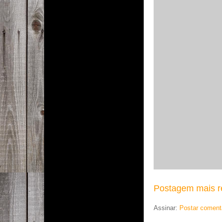
Postagem mais r
Assinar:
Postar coment