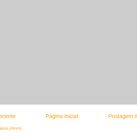
ecente
Página inicial
Postagem m
ários (Atom)