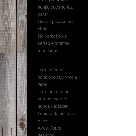
bonito que me fez
parar
Nesse pedaço de
chão
No coração do
sertão encontrei
meu lugar
Tem peão de
boiadeiro que vive a
laçar
Tem tanto amor
verdadeiro que
nunca vai faltar
Lendas de animais
e rios
Aves, flores,
desafios