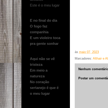
Este é o meu lugar
E no final do dia
O fogo faz
companhia
E um violeiro toca
pra gente sonhar
às
maio 07, 2023
Aqui não se vê
Marcadores:
Althair e A
tristeza
Nenhum comentário
Em meio a
natureza
Postar um comentá
No coração
sertanejo é que é
o meu lugar