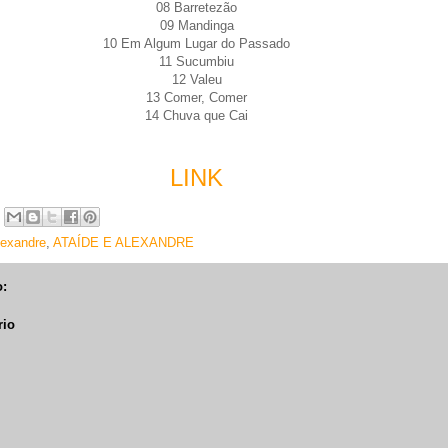
08 Barretezão
09 Mandinga
10 Em Algum Lugar do Passado
11 Sucumbiu
12 Valeu
13 Comer, Comer
14 Chuva que Cai
LINK
lexandre
,
ATAÍDE E ALEXANDRE
:
rio