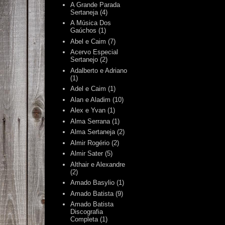
A Grande Parada
Sertaneja
(4)
A Música Dos
Gaúchos
(1)
Abel e Caim
(7)
Acervo Especial
Sertanejo
(2)
Adalberto e Adriano
(1)
Adel e Caim
(1)
Alan e Aladim
(10)
Alex e Yvan
(1)
Alma Serrana
(1)
Alma Sertaneja
(2)
Almir Rogério
(2)
Almir Sater
(5)
Althair e Alexandre
(2)
Amado Basylio
(1)
Amado Batista
(9)
Amado Batista
Discografia
Completa
(1)