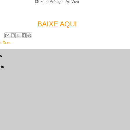
08-Filho Pródigo - Ao Vivo
BAIXE AQUI
a Dura
:
rio