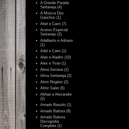
A Grande Parada
Sertaneja
(4)
A Música Dos
Gaúchos
(1)
Abel e Caim
(7)
Acervo Especial
Sertanejo
(2)
Adalberto e Adriano
(1)
Adel e Caim
(1)
Alan e Aladim
(10)
Alex e Yvan
(1)
Alma Serrana
(1)
Alma Sertaneja
(2)
Almir Rogério
(2)
Almir Sater
(5)
Althair e Alexandre
(2)
Amado Basylio
(1)
Amado Batista
(9)
Amado Batista
Discografia
Completa
(1)