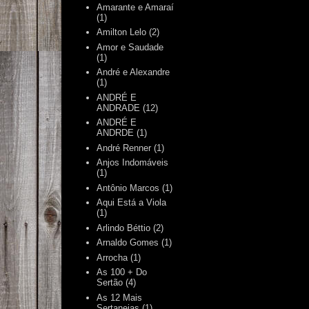
Amarante e Amaraí
(1)
Amilton Lelo
(2)
Amor e Saudade
(1)
André e Alexandre
(1)
ANDRÉ E
ANDRADE
(12)
ANDRÉ E
ANDRDE
(1)
André Renner
(1)
Anjos Indomáveis
(1)
Antônio Marcos
(1)
Aqui Está a Viola
(1)
Arlindo Béttio
(2)
Arnaldo Gomes
(1)
Arrocha
(1)
As 100 + Do
Sertão
(4)
As 12 Mais
Sertanejas
(1)