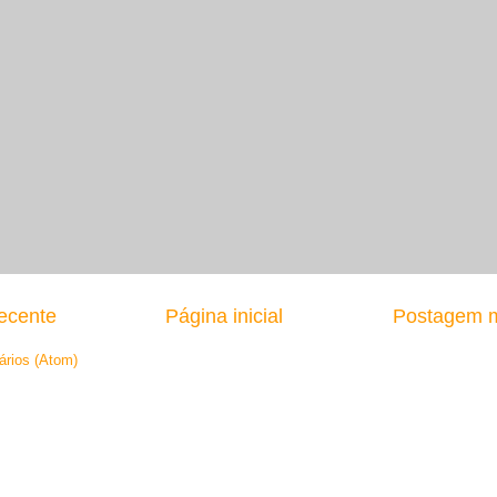
ecente
Página inicial
Postagem m
ários (Atom)