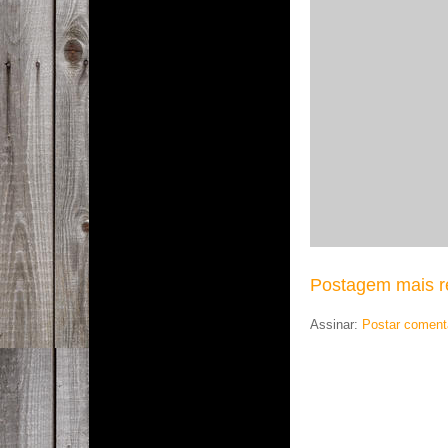
Postagem mais r
Assinar:
Postar coment