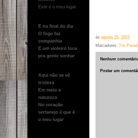
Este é o meu lugar
E no final do dia
O fogo faz
às
agosto 25, 2023
companhia
Marcadores:
Trio Parad
E um violeiro toca
pra gente sonhar
Nenhum comentário
Postar um comentá
Aqui não se vê
tristeza
Em meio a
natureza
No coração
sertanejo é que é
o meu lugar