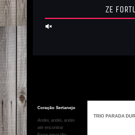
Coração Sertanejo
TRIO PARADA DUR
Andei, andei, andei
até encontrar
Esse amor tão