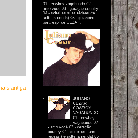
01 - cowboy vagabundo 02 -
amo você 03 - geração country
04 - soltei as suas rédeas (te
solte la rienda) 05 - goianeiro -
part. esp. de CEZA...
ais antiga
JULIANO
CEZAR -
COWBOY
VAGABUNDO
01 - cowboy
vagabundo 02
- amo você 03 - geração
country 04 - soltei as suas
rédeas (te solte la rienda) 05