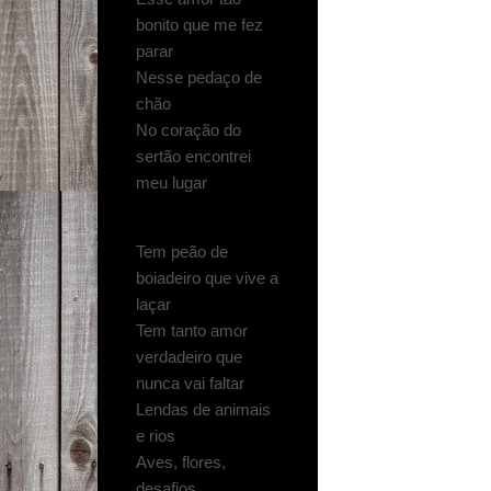
bonito que me fez
parar
Nesse pedaço de
chão
No coração do
sertão encontrei
meu lugar
Tem peão de
boiadeiro que vive a
laçar
Tem tanto amor
verdadeiro que
nunca vai faltar
Lendas de animais
e rios
Aves, flores,
desafios