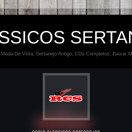
ÁSSICOS SERTA
 Moda De Viola, Sertanejo Antigo, CDs Completos, Baixar M