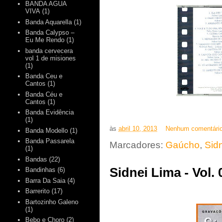
BANDA AGUA
VIVA
(1)
Banda Aquarella
(1)
Banda Calypso –
Eu Me Rendo
(1)
banda cervecera
vol 1 de misiones
(1)
Banda Ceu e
Cantos
(1)
Banda Céu e
Cantos
(1)
Banda Evidência
(1)
às
abril 10, 2013
Nenhum comentári
Banda Modello
(1)
Banda Passarela
Marcadores:
Gaúcho
,
Sid
(1)
Bandas
(22)
Sidnei Lima - Vol.
Bandinhas
(6)
Barra Da Saia
(4)
Barrerito
(17)
Bartozinho Galeno
(1)
Bebo e Choro
(2)