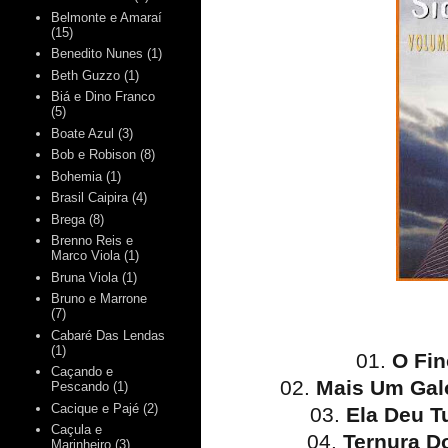
Belmonte e Amaraí
(15)
Benedito Nunes
(1)
Beth Guzzo
(1)
Biá e Dino Franco
(5)
Boate Azul
(3)
Bob e Robison
(8)
Bohemia
(1)
Brasil Caipira
(4)
Brega
(8)
Brenno Reis e
Marco Viola
(1)
Bruna Viola
(1)
Bruno e Marrone
(7)
Cabaré Das Lendas
(1)
01.
O Fi
Caçando e
02.
Mais Um Gal
Pescando
(1)
Cacique e Pajé
(2)
03.
Ela Deu T
Caçula e
04.
Ternura D
Marinheiro
(3)