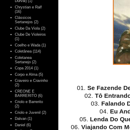
Durval)
(1)
Chrystian e Ralf
(16)
Clássicos
Sertanejos
(2)
Clube Da Viola
(2)
Clube De Violeiros
(1)
Coelho e Wada
(1)
Coletânea
(114)
Coletanea
Sertanejo
(2)
Copa 2014
(1)
Corpo e Alma
(5)
Craveiro e Cravinho
(2)
01.
Se Fazende De
CREONE E
02.
Tô Entrando
BARRERITO
(6)
Criolo e Barrerito
03.
Falando 
(2)
04.
Eu And
Criolo e Juvenil
(2)
05.
Lenda Do Qu
Dalvan
(1)
Daniel
(6)
06.
Viajando Com M