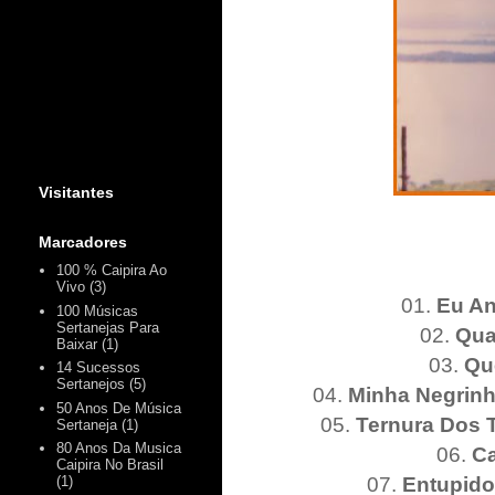
Visitantes
Marcadores
100 % Caipira Ao
Vivo
(3)
01.
Eu A
100 Músicas
Sertanejas Para
02.
Qua
Baixar
(1)
03.
Qu
14 Sucessos
Sertanejos
(5)
04.
Minha Negrin
50 Anos De Música
05.
Ternura Dos 
Sertaneja
(1)
80 Anos Da Musica
06.
Ca
Caipira No Brasil
07.
Entupido
(1)