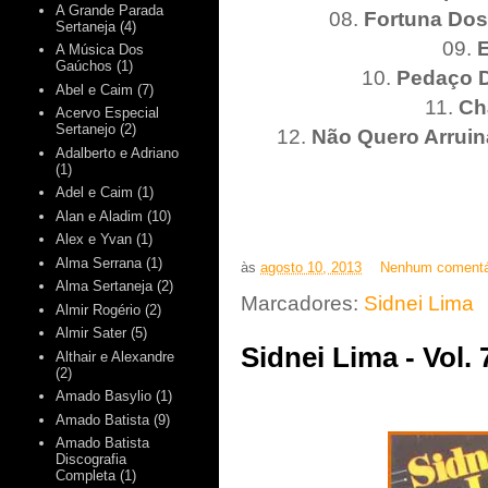
A Grande Parada
08.
Fortuna Do
Sertaneja
(4)
09.
A Música Dos
Gaúchos
(1)
10.
Pedaço D
Abel e Caim
(7)
11.
Ch
Acervo Especial
Sertanejo
(2)
12.
Não Quero Arruin
Adalberto e Adriano
(1)
Adel e Caim
(1)
Alan e Aladim
(10)
Alex e Yvan
(1)
Alma Serrana
(1)
às
agosto 10, 2013
Nenhum comentá
Alma Sertaneja
(2)
Marcadores:
Sidnei Lima
Almir Rogério
(2)
Almir Sater
(5)
Sidnei Lima - Vol. 
Althair e Alexandre
(2)
Amado Basylio
(1)
Amado Batista
(9)
Amado Batista
Discografia
Completa
(1)