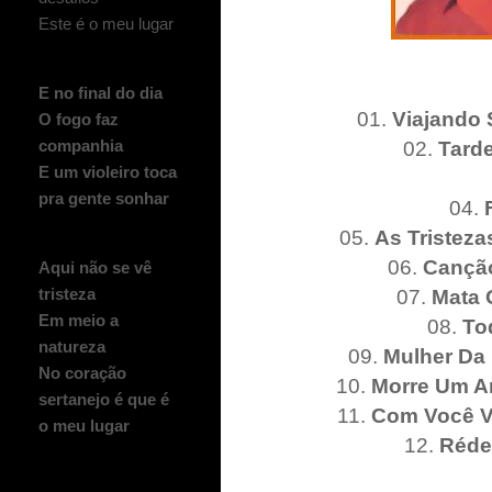
Este é o meu lugar
E no final do dia
01.
Viajando
O fogo faz
02.
Tard
companhia
E um violeiro toca
pra gente sonhar
04.
05.
As Tristez
06.
Cançã
Aqui não se vê
07.
Mata 
tristeza
Em meio a
08.
To
natureza
09.
Mulher Da
No coração
10.
Morre Um A
sertanejo é que é
11.
Com Você V
o meu lugar
12.
Réde