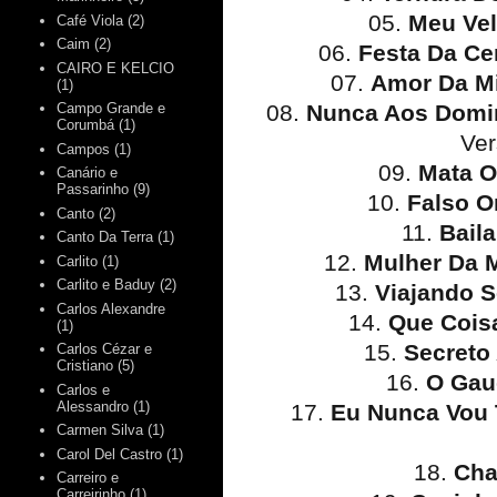
05.
Meu Ve
Café Viola
(2)
Caim
(2)
06.
Festa Da Ce
CAIRO E KELCIO
07.
Amor Da M
(1)
08.
Nunca Aos Domi
Campo Grande e
Corumbá
(1)
Ver
Campos
(1)
09.
Mata O
Canário e
Passarinho
(9)
10.
Falso O
Canto
(2)
11.
Bail
Canto Da Terra
(1)
12.
Mulher Da 
Carlito
(1)
Carlito e Baduy
(2)
13.
Viajando 
Carlos Alexandre
14.
Que Cois
(1)
15.
Secreto
Carlos Cézar e
Cristiano
(5)
16.
O Gau
Carlos e
Alessandro
(1)
17.
Eu Nunca Vou 
Carmen Silva
(1)
Carol Del Castro
(1)
18.
Cha
Carreiro e
Carreirinho
(1)