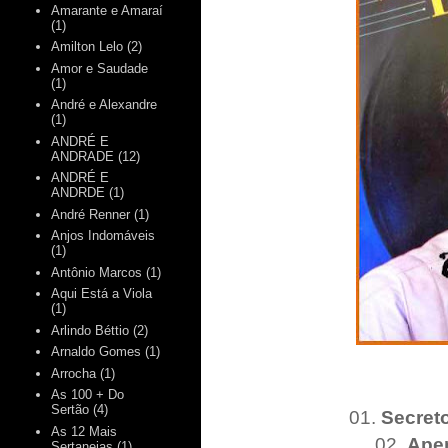
Amarante e Amaraí
(1)
Amilton Lelo
(2)
Amor e Saudade
(1)
André e Alexandre
(1)
ANDRÉ E
ANDRADE
(12)
ANDRÉ E
ANDRDE
(1)
André Renner
(1)
Anjos Indomáveis
(1)
Antônio Marcos
(1)
Aqui Está a Viola
(1)
Arlindo Béttio
(2)
Arnaldo Gomes
(1)
Arrocha
(1)
As 100 + Do
Sertão
(4)
01.
Secret
As 12 Mais
02.
Ape
Sertanejas
(1)