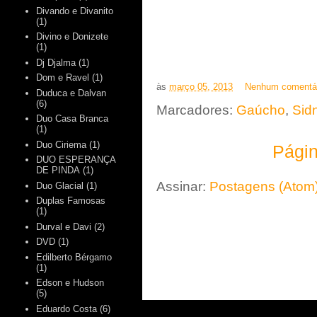
Divando e Divanito
(1)
Divino e Donizete
(1)
Dj Djalma
(1)
Dom e Ravel
(1)
às
março 05, 2013
Nenhum comentá
Duduca e Dalvan
(6)
Marcadores:
Gaúcho
,
Sid
Duo Casa Branca
(1)
Duo Ciriema
(1)
Págin
DUO ESPERANÇA
DE PINDA
(1)
Assinar:
Postagens (Atom
Duo Glacial
(1)
Duplas Famosas
(1)
Durval e Davi
(2)
DVD
(1)
Edilberto Bérgamo
(1)
Edson e Hudson
(5)
Eduardo Costa
(6)