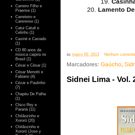
19.
Casinha
Carreiro Filho e
20.
Lamento De
Praense
(1)
Carreteiro e
Carerense
(1)
Catui Catuê e
Celinho
(1)
Caxiné e Caxiado
(1)
CD 80 anos da
música caipira no
às
março 05, 2013
Nenhum comentá
Brasil
(1)
Marcadores:
Gaúcho
,
Sid
César e César
(1)
César Menotti e
Fabiano
(4)
Sidnei Lima - Vol.
Cézar e Paulinho
(7)
Chapéu De Palha
(1)
Chico Rey e
Paraná
(11)
Chitãozinho e
Xororó
(20)
Chitãozinho e
Xororó (Jose y