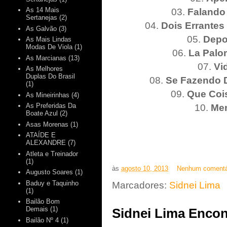
03.
Falando
As 14 Mais
Sertanejas
(2)
04.
Dois Errante
As Galvão
(3)
05.
Depo
As Mais Lindas
Modas De Viola
(1)
06.
La Pal
As Marcianas
(13)
07.
Vi
As Melhores
Duplas Do Brasil
08.
Se Fazendo D
(1)
09.
Que Coi
As Mineirinhas
(4)
10.
Me
As Preferidas Da
Boate Azul
(2)
Asas Morenas
(1)
ATAÍDE E
ALEXANDRE
(7)
Atleta e Treinador
(1)
às
agosto 10, 2013
Nenhum comentá
Augusto Soares
(1)
Marcadores:
Sidnei Lima
Baduy e Taquinho
(1)
Bailão Bom
Demais
(1)
Sidnei Lima Encon
Bailão Nº 4
(1)