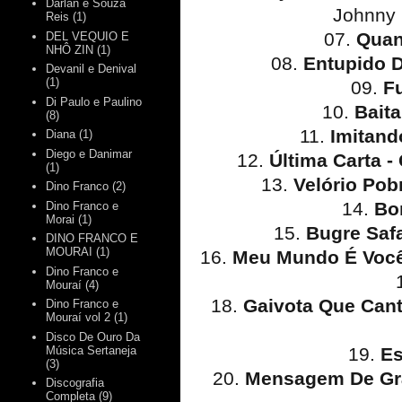
Darlan e Souza
Johnny 
Reis
(1)
07.
Quan
DEL VEQUIO E
NHÔ ZIN
(1)
08.
Entupido D
Devanil e Denival
(1)
09.
F
Di Paulo e Paulino
10.
Baita
(8)
11.
Imitand
Diana
(1)
Diego e Danimar
12.
Última Carta -
(1)
13.
Velório Pob
Dino Franco
(2)
14.
Bo
Dino Franco e
Morai
(1)
15.
Bugre Saf
DINO FRANCO E
MOURAI
(1)
16.
Meu Mundo É Você
Dino Franco e
Mouraí
(4)
18.
Gaivota Que Cant
Dino Franco e
Mouraí vol 2
(1)
Disco De Ouro Da
19.
Es
Música Sertaneja
(3)
20.
Mensagem De Gra
Discografia
Completa
(9)