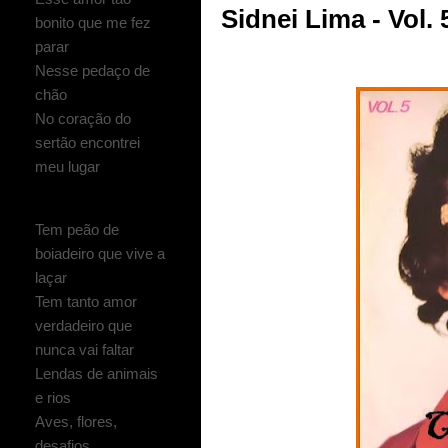
Sidnei Lima - Vol. 
bonito que me fez
parar
Nesse pedaço de
chão
No coração do
sertão encontrei
meu lugar
Tem peão de
boiadeiro que vive a
laçar
Tem tanto amor
verdadeiro que
nunca vai faltar
Lendas de animais
e rios
Aves, flores,
desafios