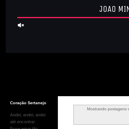
Coração Sertanejo
Mostrando postagens
Andei, andei, andei
até encontrar
Esse amor tão