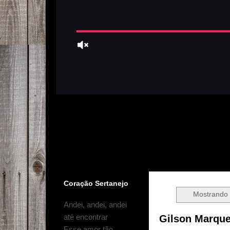
Coração Sertanejo
Mostrando
Andei, andei, andei
até encontrar
Gilson Marque
Esse amor tão