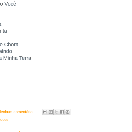
o Você
a
nta
o Chora
aindo
 Minha Terra
Nenhum comentário:
rques