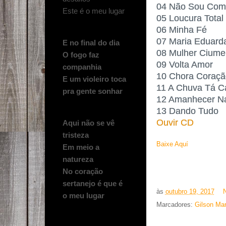
04 Não Sou Com
Este é o meu lugar
05 Loucura Total
06 Minha Fé
07 Maria Eduard
E no final do dia
08 Mulher Ciume
O fogo faz
09 Volta Amor
companhia
10 Chora Coraçã
E um violeiro toca
11 A Chuva Tá C
pra gente sonhar
12 Amanhecer Na
13 Dando Tudo
Ouvir CD
Aqui não se vê
tristeza
Baixe Aquí
Em meio a
natureza
No coração
sertanejo é que é
às
outubro 19, 2017
o meu lugar
Marcadores:
Gilson Ma