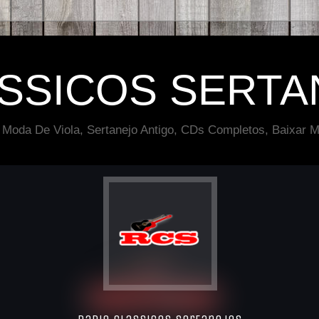
ÁSSICOS SERTA
 Moda De Viola, Sertanejo Antigo, CDs Completos, Baixar M