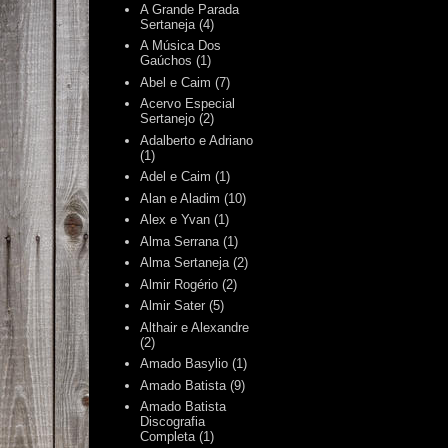
A Grande Parada
Sertaneja
(4)
A Música Dos
Gaúchos
(1)
Abel e Caim
(7)
Acervo Especial
Sertanejo
(2)
Adalberto e Adriano
(1)
Adel e Caim
(1)
Alan e Aladim
(10)
Alex e Yvan
(1)
Alma Serrana
(1)
Alma Sertaneja
(2)
Almir Rogério
(2)
Almir Sater
(5)
Althair e Alexandre
(2)
Amado Basylio
(1)
Amado Batista
(9)
Amado Batista
Discografia
Completa
(1)