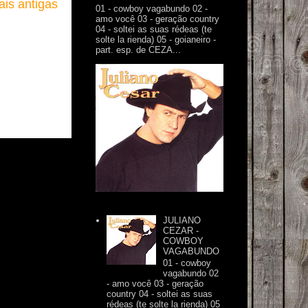
is antigas
01 - cowboy vagabundo 02 -
amo você 03 - geração country
04 - soltei as suas rédeas (te
solte la rienda) 05 - goianeiro -
part. esp. de CEZA...
JULIANO
CEZAR -
COWBOY
VAGABUNDO
01 - cowboy
vagabundo 02
- amo você 03 - geração
country 04 - soltei as suas
rédeas (te solte la rienda) 05