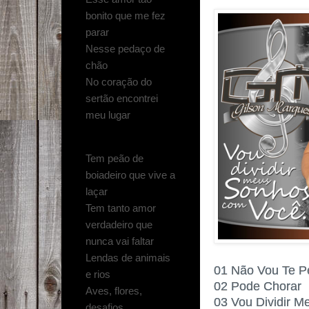
bonito que me fez
parar
Nesse pedaço de
chão
No coração do
sertão encontrei
meu lugar
Tem peão de
boiadeiro que vive a
laçar
Tem tanto amor
verdadeiro que
nunca vai faltar
Lendas de animais
01 Não Vou Te P
e rios
02 Pode Chorar
Aves, flores,
03 Vou Dividir 
desafios