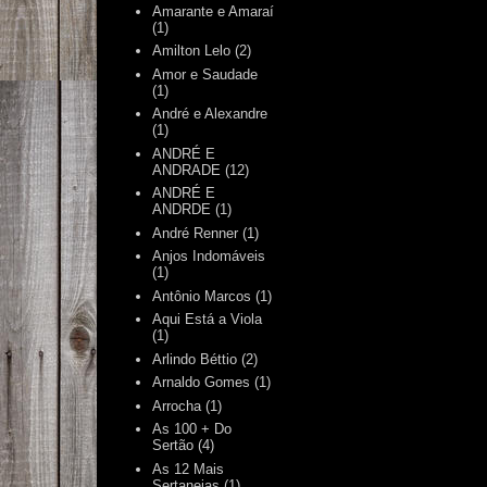
Amarante e Amaraí
(1)
Amilton Lelo
(2)
Amor e Saudade
(1)
André e Alexandre
(1)
ANDRÉ E
ANDRADE
(12)
ANDRÉ E
ANDRDE
(1)
André Renner
(1)
Anjos Indomáveis
(1)
Antônio Marcos
(1)
Aqui Está a Viola
(1)
Arlindo Béttio
(2)
Arnaldo Gomes
(1)
Arrocha
(1)
As 100 + Do
Sertão
(4)
As 12 Mais
Sertanejas
(1)