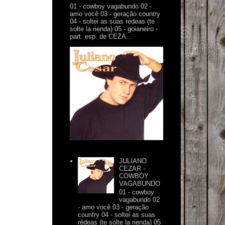
01 - cowboy vagabundo 02 -
amo você 03 - geração country
04 - soltei as suas rédeas (te
solte la rienda) 05 - goianeiro -
part. esp. de CEZA...
JULIANO
CEZAR -
COWBOY
VAGABUNDO
01 - cowboy
vagabundo 02
- amo você 03 - geração
country 04 - soltei as suas
rédeas (te solte la rienda) 05