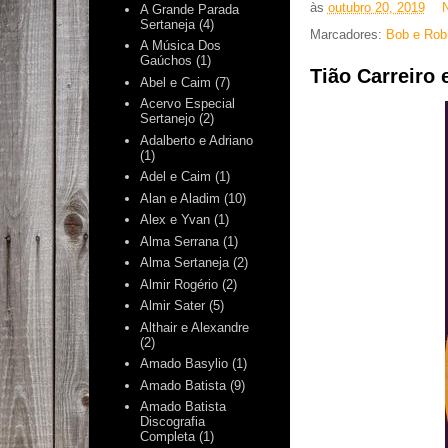
às
outubro 20, 2019
A Grande Parada
Sertaneja
(4)
Marcadores:
Bob e Rob
A Música Dos
Gaúchos
(1)
Tião Carreiro 
Abel e Caim
(7)
Acervo Especial
Sertanejo
(2)
Adalberto e Adriano
(1)
Adel e Caim
(1)
Alan e Aladim
(10)
Alex e Yvan
(1)
Alma Serrana
(1)
Alma Sertaneja
(2)
Almir Rogério
(2)
Almir Sater
(5)
Althair e Alexandre
(2)
Amado Basylio
(1)
Amado Batista
(9)
Amado Batista
Discografia
Completa
(1)