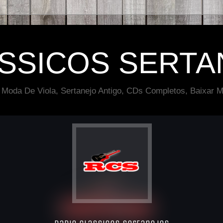
ÁSSICOS SERTA
 Moda De Viola, Sertanejo Antigo, CDs Completos, Baixar M