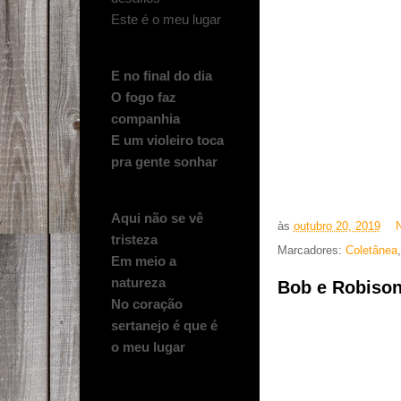
Este é o meu lugar
E no final do dia
O fogo faz
companhia
E um violeiro toca
pra gente sonhar
Aqui não se vê
às
outubro 20, 2019
tristeza
Marcadores:
Coletânea
Em meio a
natureza
Bob e Robison
No coração
sertanejo é que é
o meu lugar