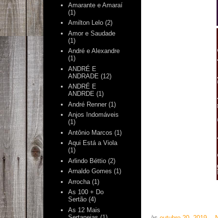
Amarante e Amaraí
(1)
Amilton Lelo
(2)
Amor e Saudade
(1)
André e Alexandre
(1)
ANDRÉ E
ANDRADE
(12)
ANDRÉ E
ANDRDE
(1)
André Renner
(1)
Anjos Indomáveis
(1)
Antônio Marcos
(1)
Aqui Está a Viola
(1)
Arlindo Béttio
(2)
Arnaldo Gomes
(1)
Arrocha
(1)
As 100 + Do
Sertão
(4)
As 12 Mais
Sertanejas
(1)
às
outubro 20, 2019