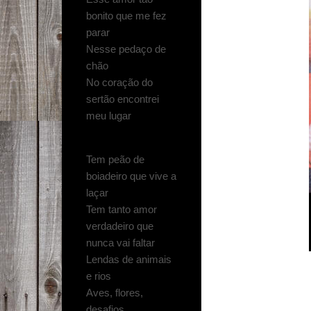
bonito que me fez
parar
Nesse pedaço de
chão
No coração do
sertão encontrei
meu lugar
Tem peão de
boiadeiro que vive a
laçar
Tem tanto amor
verdadeiro que
nunca vai faltar
Lendas de animais
e rios
Aves, flores,
desafios