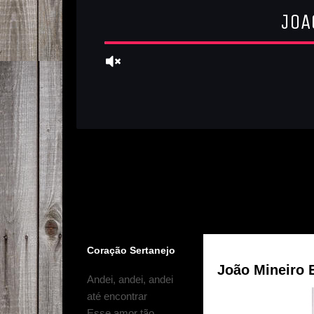
Coração Sertanejo
João Mineiro 
Andei, andei, andei
até encontrar
Esse amor tão