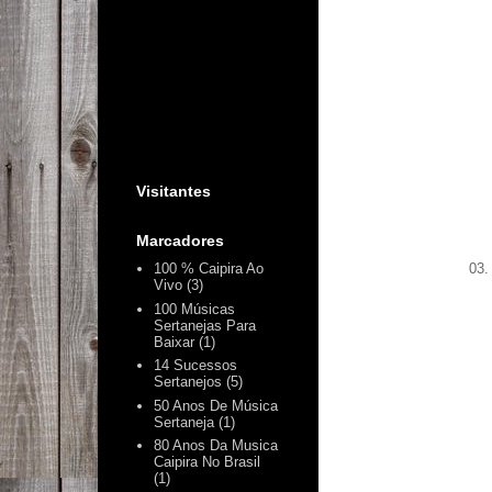
Visitantes
Marcadores
03.
100 % Caipira Ao
Vivo
(3)
100 Músicas
Sertanejas Para
Baixar
(1)
14 Sucessos
Sertanejos
(5)
50 Anos De Música
Sertaneja
(1)
80 Anos Da Musica
Caipira No Brasil
(1)