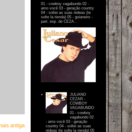
01 - cowboy vagabundo 02 -
amo você 03 - geração country
04 - soltei as suas rédeas (te
solte la rienda) 05 - goianeiro -
part. esp. de CEZA...
JULIANO
CEZAR -
COWBOY
VAGABUNDO
01 - cowboy
vagabundo 02
- amo você 03 - geração
ais antiga
country 04 - soltei as suas
rédeas (te solte la rienda) 05