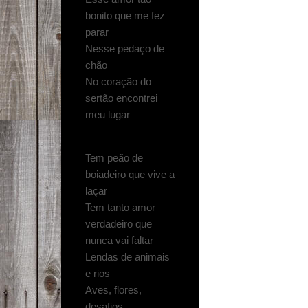
bonito que me fez
parar
Nesse pedaço de
chão
No coração do
sertão encontrei
meu lugar
Tem peão de
boiadeiro que vive a
laçar
Tem tanto amor
verdadeiro que
nunca vai faltar
Lendas de animais
e rios
Aves, flores,
desafios