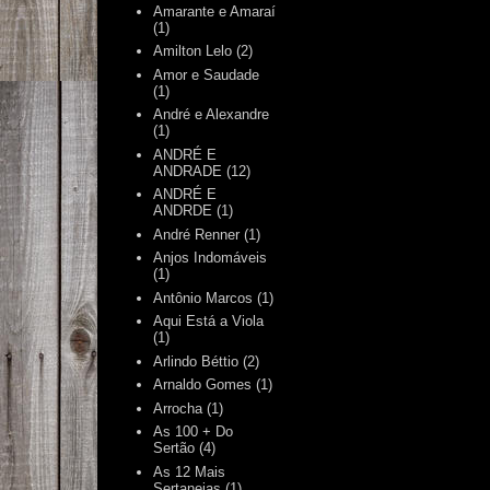
Amarante e Amaraí
(1)
Amilton Lelo
(2)
Amor e Saudade
(1)
André e Alexandre
(1)
ANDRÉ E
ANDRADE
(12)
ANDRÉ E
ANDRDE
(1)
André Renner
(1)
Anjos Indomáveis
(1)
Antônio Marcos
(1)
Aqui Está a Viola
(1)
Arlindo Béttio
(2)
Arnaldo Gomes
(1)
Arrocha
(1)
As 100 + Do
Sertão
(4)
As 12 Mais
Sertanejas
(1)