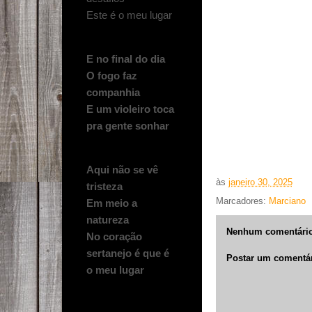
Este é o meu lugar
E no final do dia
O fogo faz
companhia
E um violeiro toca
pra gente sonhar
Aqui não se vê
às
janeiro 30, 2025
tristeza
Marcadores:
Marciano
Em meio a
natureza
Nenhum comentário
No coração
sertanejo é que é
Postar um comentá
o meu lugar