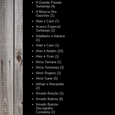
A Grande Parada
Sertaneja
(4)
A Música Dos
Gaúchos
(1)
Abel e Caim
(7)
Acervo Especial
Sertanejo
(2)
Adalberto e Adriano
(1)
Adel e Caim
(1)
Alan e Aladim
(10)
Alex e Yvan
(1)
Alma Serrana
(1)
Alma Sertaneja
(2)
Almir Rogério
(2)
Almir Sater
(5)
Althair e Alexandre
(2)
Amado Basylio
(1)
Amado Batista
(9)
Amado Batista
Discografia
Completa
(1)