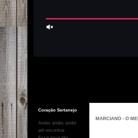
Coração Sertanejo
MARCIANO - O MEL
Andei, andei, andei
até encontrar
Esse amor tão