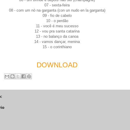
07 - sexta-feira
08 - com um nó na garganta (con un nudo en la garganta)
09 - fio de cabelo
10 - o perdão
11 - você é meu sucesso
12 - vou pra santa catarina
13 - no balanço da canoa
14 - vamos dançar, menina
15 - o corinthiano
DOWNLOAD
:
rio