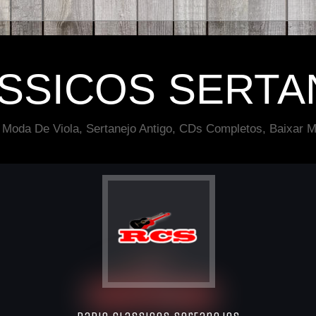
ÁSSICOS SERTA
 Moda De Viola, Sertanejo Antigo, CDs Completos, Baixar M