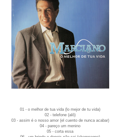
01 - o melhor de tua vida (lo mejor de tu vida)
02 - telefone (alô)
03 - assim é o nosso amor (el cuento de nunca acabar)
04 - pareço um menino
05 - corta essa
06 - um brinde e depois não sei (champagne)